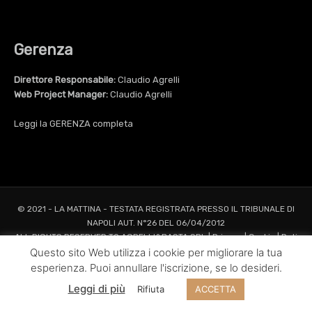
Gerenza
Direttore Responsabile:
Claudio Agrelli
Web Project Manager:
Claudio Agrelli
Leggi la
GERENZA
completa
© 2021 - LA MATTINA - TESTATA REGISTRATA PRESSO IL TRIBUNALE DI
NAPOLI AUT. N°26 DEL 06/04/2012
ALL RIGHTS RESERVED TO AGRELLI&BASTA SRL |
Privacy
|
Cookie
|
Dati
Questo sito Web utilizza i cookie per migliorare la tua
Societari
Web Project and Design
Agrelli&Basta
Pubblicità
Grafica
Web
New
esperienza. Puoi annullare l'iscrizione, se lo desideri.
Media
Leggi di più
Rifiuta
ACCETTA