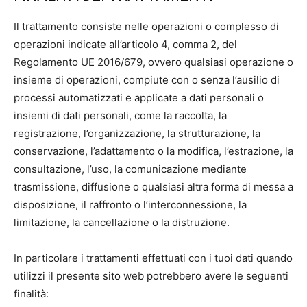
Il trattamento consiste nelle operazioni o complesso di
operazioni indicate all’articolo 4, comma 2, del
Regolamento UE 2016/679, ovvero qualsiasi operazione o
insieme di operazioni, compiute con o senza l’ausilio di
processi automatizzati e applicate a dati personali o
insiemi di dati personali, come la raccolta, la
registrazione, l’organizzazione, la strutturazione, la
conservazione, l’adattamento o la modifica, l’estrazione, la
consultazione, l’uso, la comunicazione mediante
trasmissione, diffusione o qualsiasi altra forma di messa a
disposizione, il raffronto o l’interconnessione, la
limitazione, la cancellazione o la distruzione.
In particolare i trattamenti effettuati con i tuoi dati quando
utilizzi il presente sito web potrebbero avere le seguenti
finalità: