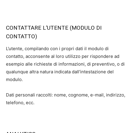
CONTATTARE L’UTENTE (MODULO DI
CONTATTO)
L’utente, compilando con i propri dati il modulo di
contatto, acconsente al loro utilizzo per rispondere ad
esempio alle richieste di informazioni, di preventivo, o di
qualunque altra natura indicata dall’intestazione del
modulo.
Dati personali raccolti: nome, cognome, e-mail, indirizzo,
telefono, ecc.