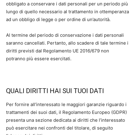
obbligato a conservare i dati personali per un periodo più
lungo di quello necessario al trattamento in ottemperanza
ad un obbligo di legge o per ordine di un’autorità.
Al termine del periodo di conservazione i dati personali
saranno cancellati. Pertanto, allo scadere di tale termine i
diritti previsti dal Regolamento UE 2016/679 non
potranno più essere esercitati.
QUALI DIRITTI HAI SUI TUOI DATI
Per fornire all’interessato le maggiori garanzie riguardo i
trattamenti dei suoi dati, il Regolamento Europeo (GDPR)
presenta una sezione dedicata ai diritti che l’interessato
può esercitare nei confronti del titolare, di seguito