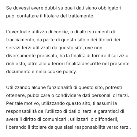
Se dovessi avere dubbi su quali dati siano obbligatori,
puoi contattare il titolare del trattamento.
L’eventuale utilizzo di cookie, o di altri strumenti di
tracciamento, da parte di questo sito o dei titolari dei
servizi terzi utilizzati da questo sito, ove non
diversamente precisato, ha la finalità di fornire il servizio
richiesto, oltre alle ulteriori finalità descritte nel presente
documento e nella cookie policy.
Utilizzando alcune funzionalità di questo sito, potresti
ottenere, pubblicare o condividere dati personali di terzi.
Per tale motivo, utilizzando questo sito, ti assumi la
responsabilità dell’utilizzo di dati di terzi e garantisci di
avere il diritto di comunicarli, utilizzarli o diffonderli,
liberando il titolare da qualsiasi responsabilità verso terzi.