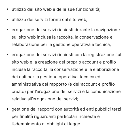
utilizzo del sito web e delle sue funzionalità;
utilizzo dei servizi forniti dal sito web;
erogazione dei servizi richiesti durante la navigazione
sul sito web inclusa la raccolta, la conservazione e
l’elaborazione per la gestione operativa e tecnica;
erogazione dei servizi richiesti con la registrazione sul
sito web e la creazione del proprio account e profilo
inclusa la raccolta, la conservazione e la elaborazione
dei dati per la gestione operativa, tecnica ed
amministrativa del rapporto (e dell’account e profilo
creato) per l’erogazione dei servizi e la comunicazione
relativa all’erogazione dei servizi;
gestione dei rapporti con autorità ed enti pubblici terzi
per finalità riguardanti particolari richieste e
l’adempimento di obblighi di legge.