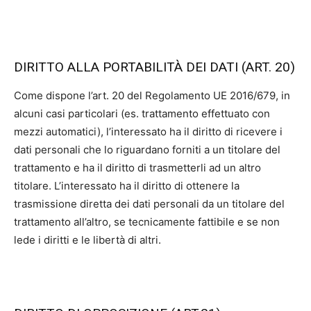
DIRITTO ALLA PORTABILITÀ DEI DATI (ART. 20)
Come dispone l’art. 20 del Regolamento UE 2016/679, in
alcuni casi particolari (es. trattamento effettuato con
mezzi automatici), l’interessato ha il diritto di ricevere i
dati personali che lo riguardano forniti a un titolare del
trattamento e ha il diritto di trasmetterli ad un altro
titolare. L’interessato ha il diritto di ottenere la
trasmissione diretta dei dati personali da un titolare del
trattamento all’altro, se tecnicamente fattibile e se non
lede i diritti e le libertà di altri.