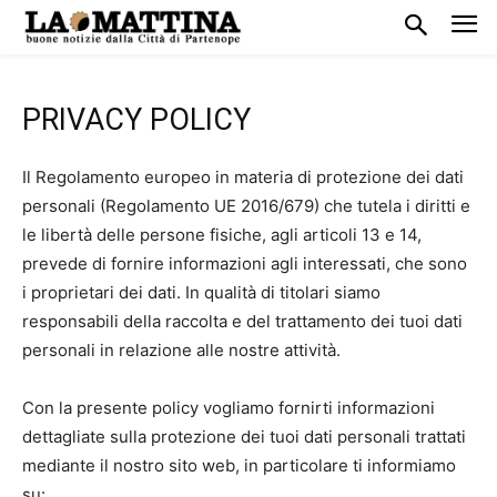
PRIVACY POLICY
Il Regolamento europeo in materia di protezione dei dati
personali (Regolamento UE 2016/679) che tutela i diritti e
le libertà delle persone fisiche, agli articoli 13 e 14,
prevede di fornire informazioni agli interessati, che sono
i proprietari dei dati. In qualità di titolari siamo
responsabili della raccolta e del trattamento dei tuoi dati
personali in relazione alle nostre attività.
Con la presente policy vogliamo fornirti informazioni
dettagliate sulla protezione dei tuoi dati personali trattati
mediante il nostro sito web, in particolare ti informiamo
su: