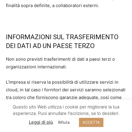
finalità sopra definite, a collaboratori esterni.
INFORMAZIONI SUL TRASFERIMENTO
DEI DATI AD UN PAESE TERZO
Non sono previsti trasferimenti di dati a paesi terzi o
organizzazioni internazionali.
L’impresa si riserva la possibilità di utilizzare servizi in
cloud, in tal caso i fornitori dei servizi saranno selezionati
tra coloro che forniscono garanzie adeguate, così come
previsto dall’art. 46 del Regolamento UE.
Questo sito Web utilizza i cookie per migliorare la tua
esperienza. Puoi annullare l'iscrizione, se lo desideri.
Leggi di più
Rifiuta
ACCETTA