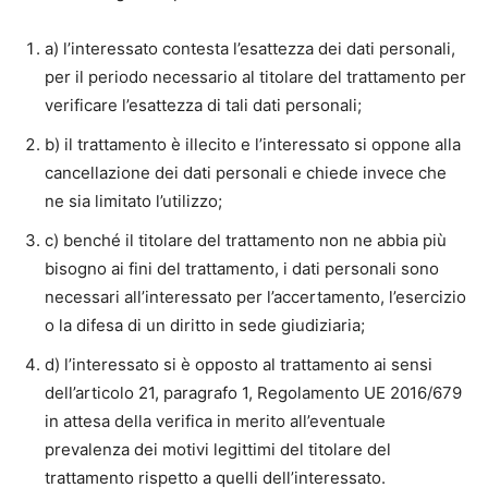
a) l’interessato contesta l’esattezza dei dati personali,
per il periodo necessario al titolare del trattamento per
verificare l’esattezza di tali dati personali;
b) il trattamento è illecito e l’interessato si oppone alla
cancellazione dei dati personali e chiede invece che
ne sia limitato l’utilizzo;
c) benché il titolare del trattamento non ne abbia più
bisogno ai fini del trattamento, i dati personali sono
necessari all’interessato per l’accertamento, l’esercizio
o la difesa di un diritto in sede giudiziaria;
d) l’interessato si è opposto al trattamento ai sensi
dell’articolo 21, paragrafo 1, Regolamento UE 2016/679
in attesa della verifica in merito all’eventuale
prevalenza dei motivi legittimi del titolare del
trattamento rispetto a quelli dell’interessato.