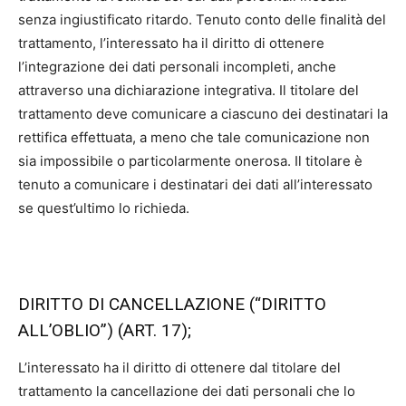
senza ingiustificato ritardo. Tenuto conto delle finalità del
trattamento, l’interessato ha il diritto di ottenere
l’integrazione dei dati personali incompleti, anche
attraverso una dichiarazione integrativa. Il titolare del
trattamento deve comunicare a ciascuno dei destinatari la
rettifica effettuata, a meno che tale comunicazione non
sia impossibile o particolarmente onerosa. Il titolare è
tenuto a comunicare i destinatari dei dati all’interessato
se quest’ultimo lo richieda.
DIRITTO DI CANCELLAZIONE (“DIRITTO
ALL’OBLIO”) (ART. 17);
L’interessato ha il diritto di ottenere dal titolare del
trattamento la cancellazione dei dati personali che lo