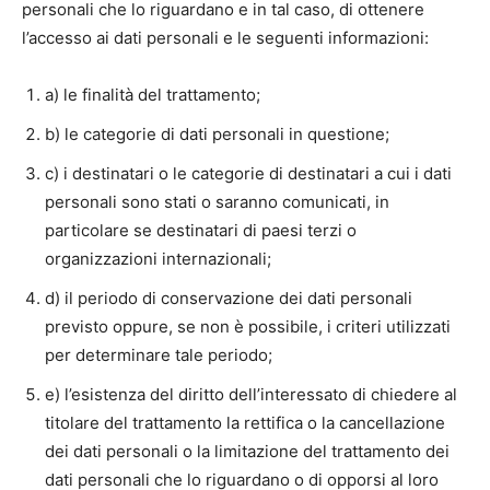
personali che lo riguardano e in tal caso, di ottenere
l’accesso ai dati personali e le seguenti informazioni:
a) le finalità del trattamento;
b) le categorie di dati personali in questione;
c) i destinatari o le categorie di destinatari a cui i dati
personali sono stati o saranno comunicati, in
particolare se destinatari di paesi terzi o
organizzazioni internazionali;
d) il periodo di conservazione dei dati personali
previsto oppure, se non è possibile, i criteri utilizzati
per determinare tale periodo;
e) l’esistenza del diritto dell’interessato di chiedere al
titolare del trattamento la rettifica o la cancellazione
dei dati personali o la limitazione del trattamento dei
dati personali che lo riguardano o di opporsi al loro