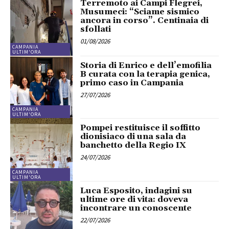
Terremoto ai Campi Flegrei,
Musumeci: “Sciame sismico
ancora in corso”. Centinaia di
sfollati
01/08/2026
CAMPANIA
ULTIM'ORA
Storia di Enrico e dell’emofilia
B curata con la terapia genica,
primo caso in Campania
27/07/2026
CAMPANIA
ULTIM'ORA
Pompei restituisce il soffitto
dionisiaco di una sala da
banchetto della Regio IX
24/07/2026
CAMPANIA
ULTIM'ORA
Luca Esposito, indagini su
ultime ore di vita: doveva
incontrare un conoscente
22/07/2026