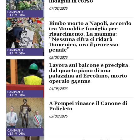
indagini in corso
07/08/2026
CAMPANIA
ULTIM'ORA
Bimbo morto a Napoli, accordo
tra Monaldi e famiglia per
risarcimento. La mamma:
“Nessuna cifra ci ridarà
Domenico, ora il processo
penale”
CAMPANIA
ULTIM'ORA
05/08/2026
Lavora sul balcone e precipita
dal quarto piano di una
palazzina ad Ercolano, morto
operaio 54enne
04/08/2026
CAMPANIA
ULTIM'ORA
A Pompei rinasce il Canone di
Policleto
03/08/2026
CAMPANIA
ULTIM'ORA