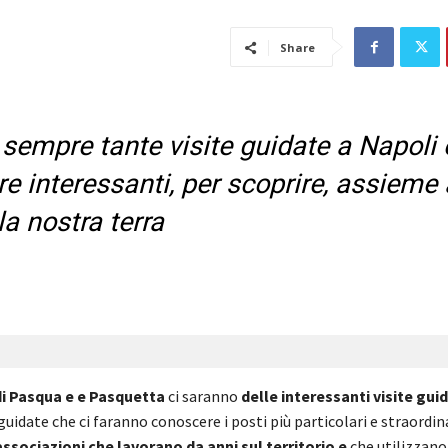
Share
sempre tante visite guidate a Napoli 
e interessanti, per scoprire, assieme
lla nostra terra
 di Pasqua e e Pasquetta
ci saranno
delle interessanti visite gui
uidate che ci faranno conoscere i posti più particolari e straordina
associazioni che lavorano da anni sul territorio e
che utilizzano