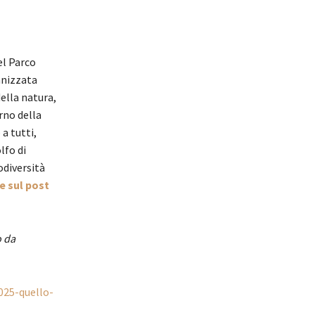
el Parco
anizzata
della natura,
rno della
 a tutti,
lfo di
odiversità
e sul post
o da
025-quello-