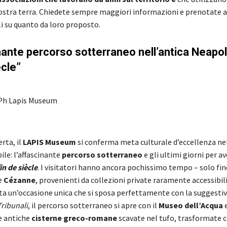
a nostra terra. Chiedete sempre maggiori informazioni e prenotate a
li su quanto da loro proposto.
nante percorso sotterraneo nell’antica Neapoli
ècle”
Ph Lapis Museum
rta, il
LAPIS Museum
si conferma meta culturale d’eccellenza ne
le: l’affascinante
percorso sotterraneo
e gli ultimi giorni per a
in de siècle
. I visitatori hanno ancora pochissimo tempo – solo fin
e
Cézanne
, provenienti da collezioni private raramente accessibili
ta un’occasione unica che si sposa perfettamente con la suggestiv
Tribunali
, il percorso sotterraneo si apre con il
Museo dell’Acqua
e
e antiche
cisterne greco-romane
scavate nel tufo, trasformate