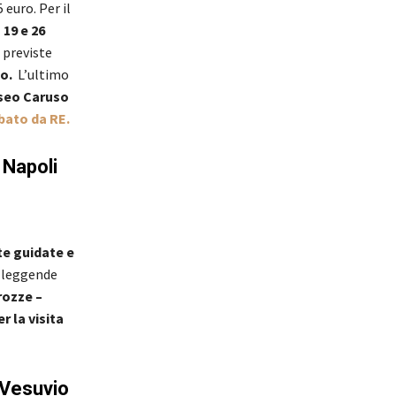
 euro. Per il
 19 e 26
à previste
no.
L’ultimo
Museo Caruso
abato da RE.
 Napoli
te guidate e
e leggende
rozze –
 la visita
 Vesuvio