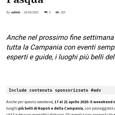
By
admin
16/04/2025
0
203
Anche nel prossimo fine settimana 
tutta la Campania con eventi sempr
esperti e guide, i luoghi più belli de
Include contenuto sponsorizzato #adv
Anche per questo weekend,
17 al 21 aprile 2025: il weeekend
luoghi
più belli di Napoli e della Campania
, con passeggiate g
città e dei suoi magnifici dintorni. Gli eventi sono proposti da