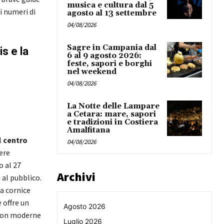
musica e cultura dal 5
i numeri di
agosto al 13 settembre
04/08/2026
Sagre in Campania dal
s e la
6 al 9 agosto 2026:
feste, sapori e borghi
nel weekend
04/08/2026
La Notte delle Lampare
a Cetara: mare, sapori
e tradizioni in Costiera
Amalfitana
l
centro
04/08/2026
vere
o al 27
Archivi
 al pubblico.
a cornice
 offre un
Agosto 2026
 con moderne
Luglio 2026