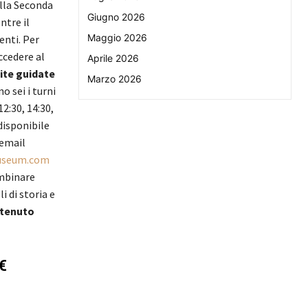
ella Seconda
Giugno 2026
ntre il
Maggio 2026
enti. Per
cedere al
Aprile 2026
site guidate
Marzo 2026
no sei i turni
12:30, 14:30,
disponibile
 email
useum.com
ombinare
i di storia e
tenuto
 €