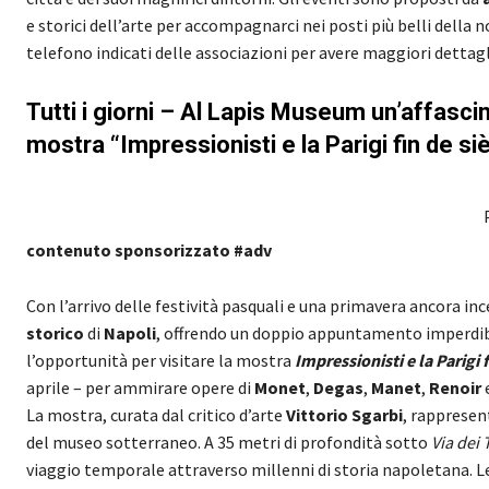
e storici dell’arte per accompagnarci nei posti più belli dell
telefono indicati delle associazioni per avere maggiori dettag
Tutti i giorni – Al Lapis Museum un’affasci
mostra “Impressionisti e la Parigi fin de si
contenuto sponsorizzato #adv
Con l’arrivo delle festività pasquali e una primavera ancora ince
storico
di
Napoli
, offrendo un doppio appuntamento imperdibi
l’opportunità per visitare la mostra
Impressionisti e la Parigi f
aprile – per ammirare opere di
Monet
,
Degas
,
Manet
,
Renoir
La mostra, curata dal critico d’arte
Vittorio Sgarbi
, rappresen
del museo sotterraneo. A 35 metri di profondità sotto
Via dei 
viaggio temporale attraverso millenni di storia napoletana. L