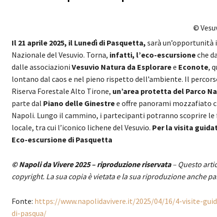
© Vesu
Il 21 aprile 2025, il Lunedì di Pasquetta,
sarà un’opportunità i
Nazionale del Vesuvio. Torna,
infatti, l’eco-escursione
che da
dalle associazioni
Vesuvio Natura da Esplorare
e
Econote
, 
lontano dal caos e nel pieno rispetto dell’ambiente. Il percor
Riserva Forestale Alto Tirone,
un’area protetta del Parco Na
parte dal
Piano delle Ginestre
e offre panorami mozzafiato che
Napoli. Lungo il cammino, i partecipanti potranno scoprire le 
locale, tra cui l’iconico lichene del Vesuvio.
Per la visita guidat
Eco-escursione di Pasquetta
© Napoli da Vivere 2025 – riproduzione riservata
– Questo artic
copyright. La sua copia è vietata e la sua riproduzione anche pa
Fonte:
https://www.napolidavivere.it/2025/04/16/4-visite-gu
di-pasqua/