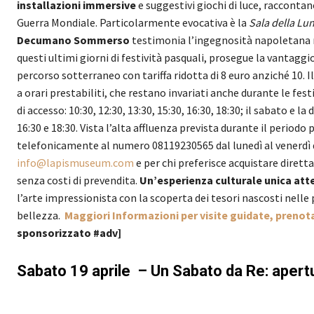
installazioni immersive
e suggestivi giochi di luce, raccontano
Guerra Mondiale. Particolarmente evocativa è la
Sala della Lu
Decumano Sommerso
testimonia l’ingegnosità napoletana ne
questi ultimi giorni di festività pasquali, prosegue la vantagg
percorso sotterraneo con tariffa ridotta di 8 euro anziché 10. I
a orari prestabiliti, che restano invariati anche durante le fest
di accesso: 10:30, 12:30, 13:30, 15:30, 16:30, 18:30; il sabato e 
16:30 e 18:30. Vista l’alta affluenza prevista durante il periodo
telefonicamente al numero 08119230565 dal lunedì al venerdì d
info@lapismuseum.com
e per chi preferisce acquistare diretta
senza costi di prevendita.
Un’esperienza culturale unica atten
l’arte impressionista con la scoperta dei tesori nascosti nelle 
bellezza.
Maggiori Informazioni per visite guidate, prenot
sponsorizzato #adv]
Sabato 19 aprile – Un Sabato da Re: apertur