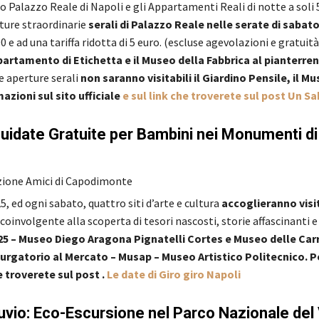
do Palazzo Reale di Napoli e gli Appartamenti Reali di notte a soli 5
ture straordinarie
serali di Palazzo Reale nelle serate di sabato
 e ad una tariffa ridotta di 5 euro. (escluse agevolazioni e gratuit
partamento di Etichetta e il Museo della Fabbrica al pianterre
le aperture serali
non saranno visitabili il Giardino Pensile, il 
azioni sul sito ufficiale
e sul link che troverete sul post Un S
 Guidate Gratuite per Bambini nei Monumenti di
zione Amici di Capodimonte
, ed ogni sabato, quattro siti d’arte e cultura
accoglieranno visi
a coinvolgente alla scoperta di tesori nascosti, storie affascinanti 
025 – Museo Diego Aragona Pignatelli Cortes e Museo delle Car
urgatorio al Mercato – Musap – Museo Artistico Politecnico. Per
he troverete sul post
.
Le date di Giro giro Napoli
uvio: Eco-Escursione nel Parco Nazionale del