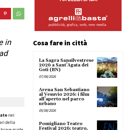
e in
Cosa fare in città
 ad
La Sagra Sansilvestrese
2026 a Sant’Agata dei
Goti (BN)
07/08/2026
Arena San Sebastiano
al Vesuvio 2026: i film
all’aperto nel parco
urbano
05/08/2026
date
nei
ri della
Pomigliano Teatro
Festival 2026: teatro,
 brave guide