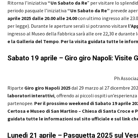
Ritorna l’iniziativa
“Un Sabato da Re
” per visitare lo splendi
periodo pasquale l’iniziativa
“Un Sabato da Re”
prevede aper
aprile 2025 dalle 20.00 alle 24.00
con ultimo ingresso alle 23.00
per legge). Durante le aperture serali si potranno visitare
l’Ap
ingresso al Museo della Fabbrica sarà alle ore 22,30 e durante 
e la Galleria del Tempo
.
Per la visita guidata tutte le inform
Sabato 19 aprile – Giro giro Napoli: Visite
Ph Associa
Riparte
Giro giro Napoli 2025
dal 29 marzo al 27 dicembre 2025
laboratori interattivi
, offrendo ai piccoli ospiti un’esperienz
partenopee.
Per il prossimo weekend di Sabato 19 aprile 2
Certosa e Museo di San Martino – Chiesa di Santa Croce e P
guidata tutte le informazioni sul sito ufficiale
e sul link c
Lunedì 21 aprile – Pasquetta 2025 sul Ves