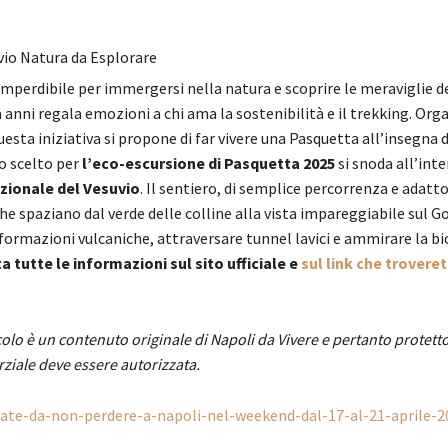
vio Natura da Esplorare
mperdibile per immergersi nella natura e scoprire le meraviglie d
 anni regala emozioni a chi ama la sostenibilità e il trekking. Org
questa iniziativa si propone di far vivere una Pasquetta all’insegna 
so scelto per
l’eco-escursione di Pasquetta 2025
si snoda all’inte
zionale del Vesuvio
. Il sentiero, di semplice percorrenza e adatto
 spaziano dal verde delle colline alla vista impareggiabile sul Go
formazioni vulcaniche, attraversare tunnel lavici e ammirare la bi
a tutte le informazioni sul sito ufficiale
e
sul link che troveret
olo è un contenuto originale di Napoli da Vivere e pertanto protett
rziale deve essere autorizzata.
idate-da-non-perdere-a-napoli-nel-weekend-dal-17-al-21-aprile-2