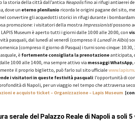
 la storia della città dall’antica
Neapolis
fino ai rifugi antiaerei d
na
, dove un
eterno plenilunio
ricorda le origini pagane del sito, me
l convertire gli acquedotti storici in rifugi durante i bombardam
iosa promozione: i visitatori della mostra
Impressionisti
possono ac
l LAPIS Museum è aperto tutti i giorni dalle 10:00 alle 20:00, con
vi
ività pasquali, dal lunedì al venerdì (compreso il
Lunedì in Albis
) so
la domenica (compreso il giorno di Pasqua) i turni sono cinque: 10:30, 
 pasquale, è
fortemente consigliata la prenotazione
anticipata, 
alle 10:00 alle 14:00, ma sempre attivo via
messaggi WhatsApp
,
mente il proprio biglietto, può farlo sul sito ufficiale
www.lapism
de i visitatori in queste festività pasquali
: l’opportunità di c
profondità di Napoli, per un viaggio nel tempo che attraversa secol
azioni e acquisto ticket – Organizzazione – Lapis Museum
[con
a serale del Palazzo Reale di Napoli a soli 5