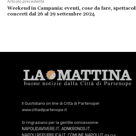
Articolo precedente
Weekend in Campania: eventi, cose da fare, spettacoli
concerti dal 26 al 29 settembre 2024
Il Quotidiano on line di Città di Partenope!
www.cittadipartenope.it
Si ringraziano per la gentile concessione:
NAPOLIDAVIVERE.IT
ADNKRONOS.IT
,
,
NAPOLI.REPUBBLICA.IT
COMUNE.NAPOLI.IT
,
da cui