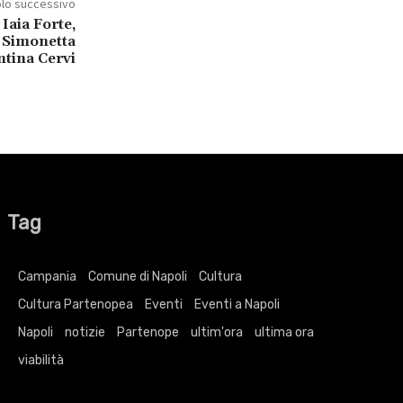
olo successivo
Iaia Forte,
, Simonetta
ntina Cervi
Tag
Campania
Comune di Napoli
Cultura
Cultura Partenopea
Eventi
Eventi a Napoli
Napoli
notizie
Partenope
ultim'ora
ultima ora
viabilità