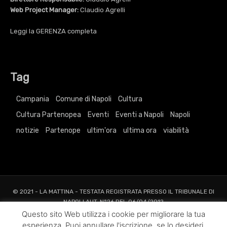
Web Project Manager:
Claudio Agrelli
Leggi la
GERENZA
completa
Tag
Campania
Comune di Napoli
Cultura
Cultura Partenopea
Eventi
Eventi a Napoli
Napoli
notizie
Partenope
ultim'ora
ultima ora
viabilità
© 2021 - LA MATTINA - TESTATA REGISTRATA PRESSO IL TRIBUNALE DI
NAPOLI AUT. N°26 DEL 06/04/2012
ALL RIGHTS RESERVED TO AGRELLI&BASTA SRL |
Privacy
|
Cookie
|
Dati
Questo sito Web utilizza i cookie per migliorare la tua
Societari
esperienza. Puoi annullare l'iscrizione, se lo desideri.