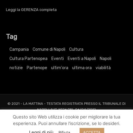
Leggi la
GERENZA
completa
Tag
Campania
Comune di Napoli
Cultura
Cultura Partenopea
Eventi
Eventi a Napoli
Napoli
notizie
Partenope
ultim'ora
ultima ora
viabilità
© 2021 - LA MATTINA - TESTATA REGISTRATA PRESSO IL TRIBUNALE DI
NAPOLI AUT. N°26 DEL 06/04/2012
ALL RIGHTS RESERVED TO AGRELLI&BASTA SRL |
Privacy
|
Cookie
|
Dati
Questo sito Web utilizza i cookie per migliorare la tua
Societari
esperienza. Puoi annullare l'iscrizione, se lo desideri.
Web Project and Design
Agrelli&Basta
Pubblicità
Grafica
Web
New
Leggi di più
Rifiuta
ACCETTA