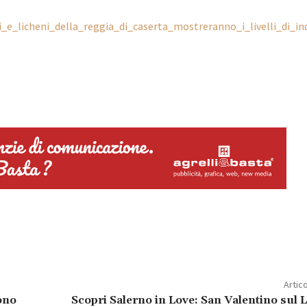
ti_e_licheni_della_reggia_di_caserta_mostreranno_i_livelli_di_
Artic
ono
Scopri Salerno in Love: San Valentino su