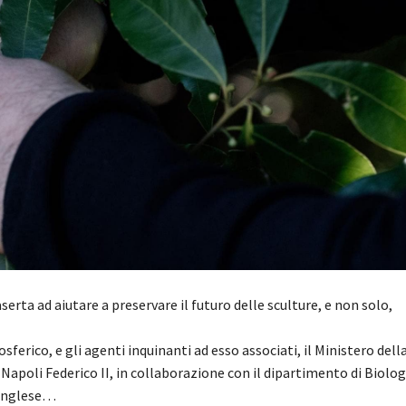
aserta ad aiutare a preservare il futuro delle sculture, e non solo,
erico, e gli agenti inquinanti ad esso associati, il Ministero della
 Napoli Federico II, in collaborazione con il dipartimento di Biolog
 Inglese…