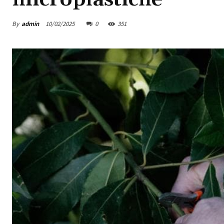
By
admin
10/02/2025
0
351