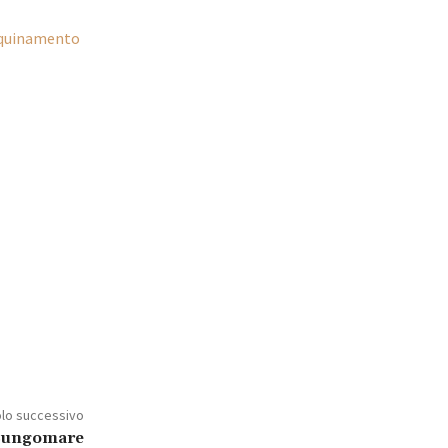
inquinamento
olo successivo
l Lungomare