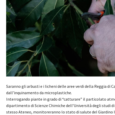
Saranno gli arbusti e i licheni delle aree verdi della Reggia di C
dall’inquinamento da microplastiche.
Interrogando piante in grado di “catturare” il particolato atmosf
dipartimento di Scienze Chimiche dell’Università degli studi di
stesso Ateneo, monitoreranno lo stato di salute del Giardino