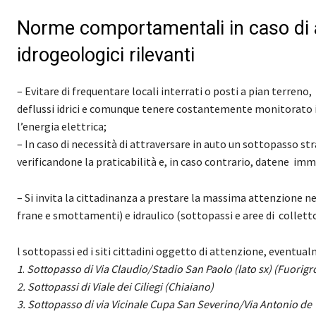
Norme comportamentali in caso di a
idrogeologici rilevanti
– Evitare di frequentare locali interrati o posti a pian terren
deflussi idrici e comunque tenere costantemente monitorato il 
l’energia elettrica;
– In caso di necessità di attraversare in auto un sottopasso st
verificandone la praticabilità e, in caso contrario, datene i
– Si invita la cittadinanza a prestare la massima attenzione nei
frane e smottamenti) e idraulico (sottopassi e aree di colletto
l sottopassi ed i siti cittadini oggetto di attenzione, eventual
1
.
Sottopasso di Via Claudio/Stadio San Paolo (lato sx) (Fuorigr
2. Sottopassi di Viale dei Ciliegi (Chiaiano)
3. Sottopasso di via Vicinale Cupa San Severino/Via Antonio de 