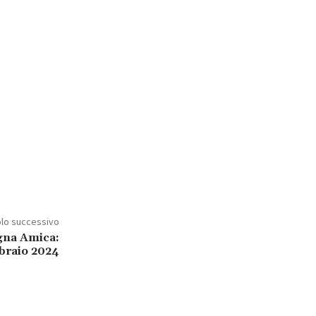
olo successivo
agna Amica:
bbraio 2024