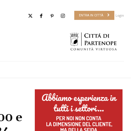
Login
ENTRA IN CITTÀ
00 e
24