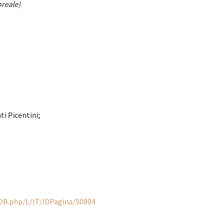
oreale)
i Picentini;
OB.php/L/IT/IDPagina/50804