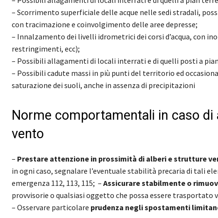
– Possibili allagamenti di locali interrati e di quelli a pian terr
– Scorrimento superficiale delle acque nelle sedi stradali, pos
con tracimazione e coinvolgimento delle aree depresse;
– Innalzamento dei livelli idrometrici dei corsi d’acqua, con ino
restringimenti, ecc);
– Possibili allagamenti di locali interrati e di quelli posti a pia
– Possibili cadute massi in più punti del territorio ed occasion
saturazione dei suoli, anche in assenza di precipitazioni
Norme comportamentali in caso di avv
vento
–
Prestare attenzione in prossimità di alberi e strutture ver
in ogni caso, segnalare l’eventuale stabilità precaria di tali 
emergenza 112, 113, 115;
–
Assicurare stabilmente o rimuov
provvisorie o qualsiasi oggetto che possa essere trasportato v
– Osservare particolare
prudenza negli spostamenti limitan