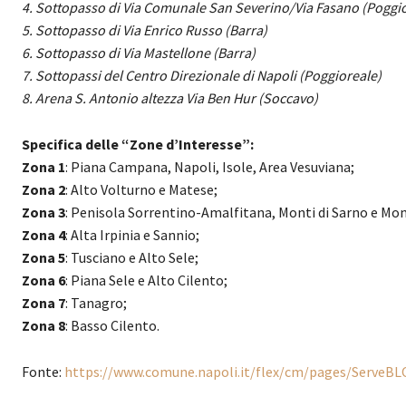
4. Sottopasso di Via Comunale San Severino/Via Fasano (Poggi
5. Sottopasso di Via Enrico Russo (Barra)
6. Sottopasso di Via Mastellone (Barra)
7. Sottopassi del Centro Direzionale di Napoli (Poggioreale)
8. Arena S. Antonio altezza Via Ben Hur (Soccavo)
Specifica delle “Zone d’Interesse”:
Zona 1
: Piana Campana, Napoli, Isole, Area Vesuviana;
Zona 2
: Alto Volturno e Matese;
Zona 3
: Penisola Sorrentino-Amalfitana, Monti di Sarno e Mont
Zona 4
: Alta Irpinia e Sannio;
Zona 5
: Tusciano e Alto Sele;
Zona 6
: Piana Sele e Alto Cilento;
Zona 7
: Tanagro;
Zona 8
: Basso Cilento.
Fonte:
https://www.comune.napoli.it/flex/cm/pages/ServeBL