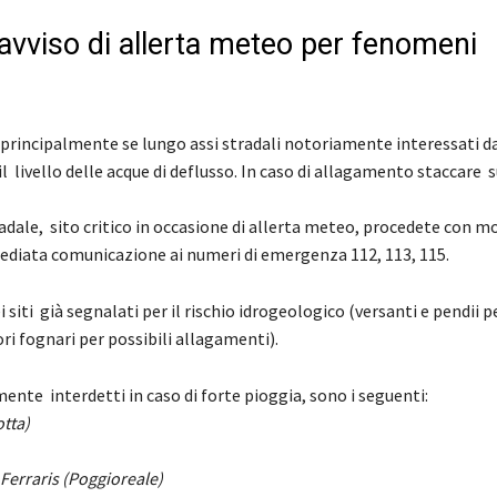
vviso di allerta meteo per fenomeni
o, principalmente se lungo assi stradali notoriamente interessati d
livello delle acque di deflusso. In caso di allagamento staccare 
radale, sito critico in occasione di allerta meteo, procedete con m
mmediata comunicazione ai numeri di emergenza 112, 113, 115.
 siti già segnalati per il rischio idrogeologico (versanti e pendii p
ri fognari per possibili allagamenti).
mente interdetti in caso di forte pioggia, sono i seguenti:
otta)
Ferraris (Poggioreale)