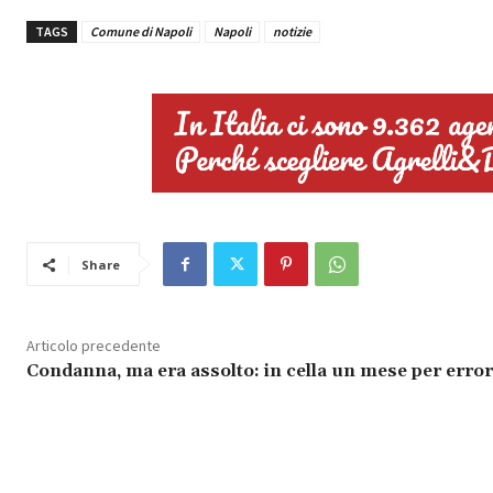
TAGS
Comune di Napoli
Napoli
notizie
Share
Articolo precedente
Condanna, ma era assolto: in cella un mese per erro