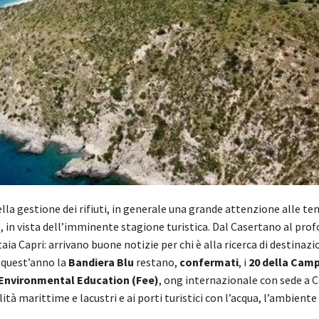
ella gestione dei rifiuti, in generale una grande attenzione alle t
, in vista dell’imminente stagione turistica. Dal Casertano al pro
ia Capri: arrivano buone notizie per chi è alla ricerca di destinazio
 quest’anno la
Bandiera Blu
restano,
confermati
, i
20 della Camp
Environmental Education (Fee)
, ong internazionale con sede a
ità marittime e lacustri e ai porti turistici con l’acqua, l’ambiente e