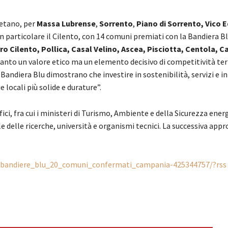
letano, per
Massa Lubrense
,
Sorrento
,
Piano di Sorrento, Vico 
n particolare il Cilento, con 14 comuni premiati con la Bandiera Blu
o Cilento, Pollica, Casal Velino, Ascea, Pisciotta, Centola, 
tanto un valore etico ma un elemento decisivo di competitività terr
tà Bandiera Blu dimostrano che investire in sostenibilità, servizi e 
 locali più solide e durature”.
fici, fra cui i ministeri di Turismo, Ambiente e della Sicurezza ener
ale delle ricerche, università e organismi tecnici. La successiva app
ws/bandiere_blu_20_comuni_confermati_campania-425344757/?rss