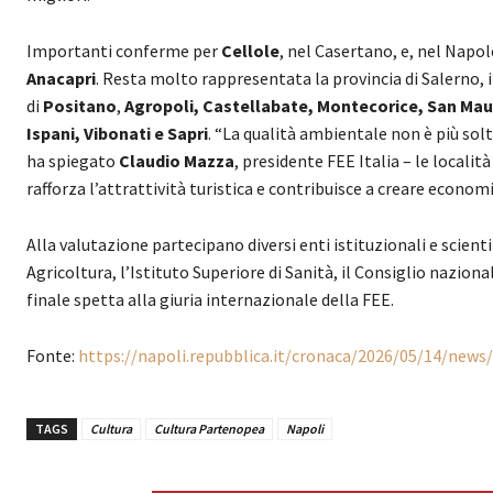
Importanti conferme per
Cellole
, nel Casertano, e, nel Napo
Anacapri
. Resta molto rappresentata la provincia di Salerno, i
di
Positano
,
Agropoli, Castellabate, Montecorice, San Maur
Ispani, Vibonati e Sapri
. “La qualità ambientale non è più sol
ha spiegato
Claudio Mazza
, presidente FEE Italia – le locali
rafforza l’attrattività turistica e contribuisce a creare economie
Alla valutazione partecipano diversi enti istituzionali e scienti
Agricoltura, l’Istituto Superiore di Sanità, il Consiglio nazion
finale spetta alla giuria internazionale della FEE.
Fonte:
https://napoli.repubblica.it/cronaca/2026/05/14/ne
TAGS
Cultura
Cultura Partenopea
Napoli