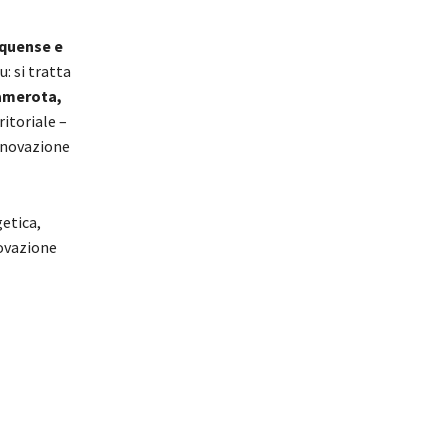
Equense e
: si tratta
Camerota,
itoriale –
innovazione
getica,
rovazione