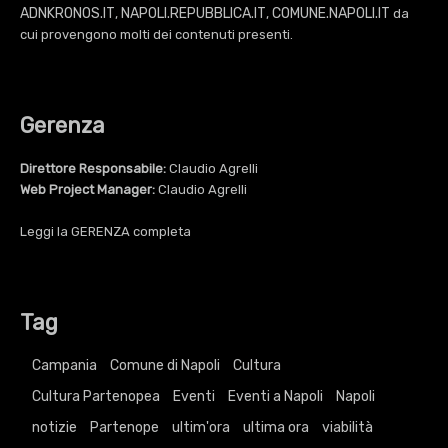
ADNKRONOS.IT
NAPOLI.REPUBBLICA.IT
COMUNE.NAPOLI.IT
,
,
da
cui provengono molti dei contenuti presenti.
Gerenza
Direttore Responsabile:
Claudio Agrelli
Web Project Manager:
Claudio Agrelli
Leggi la
GERENZA
completa
Tag
Campania
Comune di Napoli
Cultura
Cultura Partenopea
Eventi
Eventi a Napoli
Napoli
notizie
Partenope
ultim'ora
ultima ora
viabilità