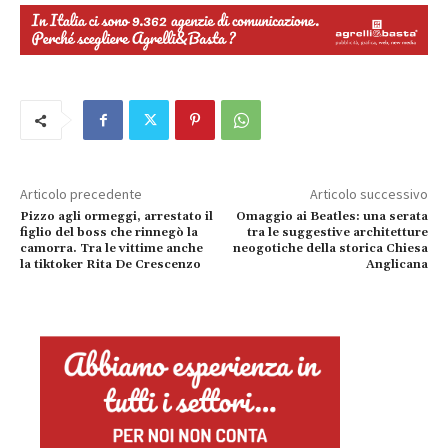
Articolo precedente
Articolo successivo
Pizzo agli ormeggi, arrestato il
Omaggio ai Beatles: una serata
figlio del boss che rinnegò la
tra le suggestive architetture
camorra. Tra le vittime anche
neogotiche della storica Chiesa
la tiktoker Rita De Crescenzo
Anglicana