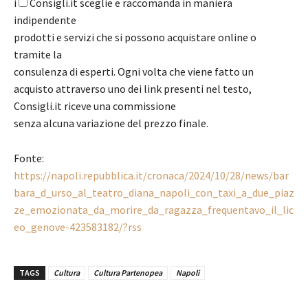
i
Consigli.it sceglie e raccomanda in maniera
indipendente
prodotti e servizi che si possono acquistare online o
tramite la
consulenza di esperti. Ogni volta che viene fatto un
acquisto attraverso uno dei link presenti nel testo,
Consigli.it riceve una commissione
senza alcuna variazione del prezzo finale.
Fonte:
https://napoli.repubblica.it/cronaca/2024/10/28/news/bar
bara_d_urso_al_teatro_diana_napoli_con_taxi_a_due_piaz
ze_emozionata_da_morire_da_ragazza_frequentavo_il_lic
eo_genove-423583182/?rss
TAGS
Cultura
Cultura Partenopea
Napoli