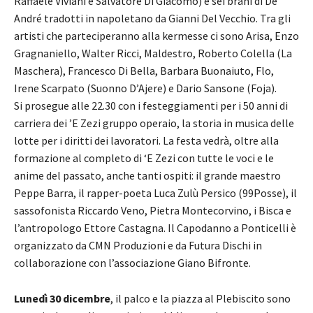
Raffaele Viviani e Salvatore Di Giacomo) e sei brani di De
André tradotti in napoletano da Gianni Del Vecchio. Tra gli
artisti che parteciperanno alla kermesse ci sono Arisa, Enzo
Gragnaniello, Walter Ricci, Maldestro, Roberto Colella (La
Maschera), Francesco Di Bella, Barbara Buonaiuto, Flo,
Irene Scarpato (Suonno D’Ajere) e Dario Sansone (Foja).
Si prosegue alle 22.30 con i festeggiamenti per i 50 anni di
carriera dei ’E Zezi gruppo operaio, la storia in musica delle
lotte per i diritti dei lavoratori. La festa vedrà, oltre alla
formazione al completo di ‘E Zezi con tutte le voci e le
anime del passato, anche tanti ospiti: il grande maestro
Peppe Barra, il rapper-poeta Luca Zulù Persico (99Posse), il
sassofonista Riccardo Veno, Pietra Montecorvino, i Bisca e
l’antropologo Ettore Castagna. Il Capodanno a Ponticelli è
organizzato da CMN Produzioni e da Futura Dischi in
collaborazione con l’associazione Giano Bifronte.
Lunedì 30 dicembre
, il palco e la piazza al Plebiscito sono