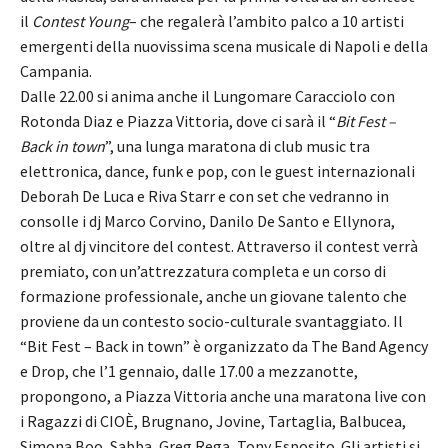
il
Contest Young
– che regalerà l’ambito palco a 10 artisti
emergenti della nuovissima scena musicale di Napoli e della
Campania.
Dalle 22.00 si anima anche il Lungomare Caracciolo con
Rotonda Diaz e Piazza Vittoria, dove ci sarà il “
Bit Fest –
Back in town
”, una lunga maratona di club music tra
elettronica, dance, funk e pop, con le guest internazionali
Deborah De Luca e Riva Starr e con set che vedranno in
consolle i dj Marco Corvino, Danilo De Santo e Ellynora,
oltre al dj vincitore del contest. Attraverso il contest verrà
premiato, con un’attrezzatura completa e un corso di
formazione professionale, anche un giovane talento che
proviene da un contesto socio-culturale svantaggiato. Il
“Bit Fest – Back in town” è organizzato da The Band Agency
e Drop, che l’1 gennaio, dalle 17.00 a mezzanotte,
propongono, a Piazza Vittoria anche una maratona live con
i Ragazzi di CIOÈ, Brugnano, Jovine, Tartaglia, Balbucea,
Simona Boo, Sabba, Greg Rega, Tony Esposito. Gli artisti si