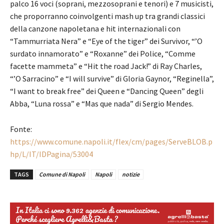
palco 16 voci (soprani, mezzosoprani e tenori) e 7 musicisti,
che proporranno coinvolgenti mash up tra grandi classici
della canzone napoletana e hit internazionali con
“Tammurriata Nera” e “Eye of the tiger” dei Survivor, “’O
surdato innamorato” e “Roxanne” dei Police, “Comme
facette mammeta” e “Hit the road Jack!” di Ray Charles,
“’O Sarracino” e “I will survive” di Gloria Gaynor, “Reginella”,
“I want to break free” dei Queen e “Dancing Queen” degli
Abba, “Luna rossa” e “Mas que nada” di Sergio Mendes.
Fonte:
https://www.comune.napoli.it/flex/cm/pages/ServeBLOB.p
hp/L/IT/IDPagina/53004
TAGS
Comune di Napoli
Napoli
notizie