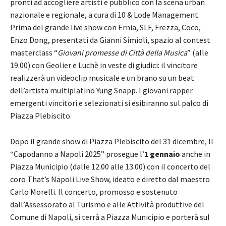
pronti ad accogliere artisti e pubblico con la scena urban
nazionale e regionale, a cura di 10 & Lode Management.
Prima del grande live show con Ernia, SLF, Frezza, Coco,
Enzo Dong, presentati da Gianni Simioli, spazio al contest
masterclass “
Giovani promesse di Città della Musica
” (alle
19.00) con Geolier e Luchè in veste di giudici: il vincitore
realizzerà un videoclip musicale e un brano su un beat
dell’artista multiplatino Yung Snapp. I giovani rapper
emergenti vincitori e selezionati si esibiranno sul palco di
Piazza Plebiscito.
Dopo il grande show di Piazza Plebiscito del 31 dicembre, Il
“Capodanno a Napoli 2025” prosegue l’
1 gennaio
anche in
Piazza Municipio (dalle 12.00 alle 13.00) con il concerto del
coro That’s Napoli Live Show, ideato e diretto dal maestro
Carlo Morelli. Il concerto, promosso e sostenuto
dall’Assessorato al Turismo e alle Attività produttive del
Comune di Napoli, si terrà a Piazza Municipio e porterà sul