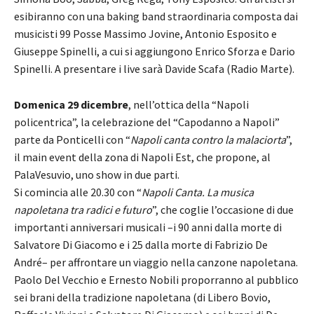
esibiranno con una baking band straordinaria composta dai
musicisti 99 Posse Massimo Jovine, Antonio Esposito e
Giuseppe Spinelli, a cui si aggiungono Enrico Sforza e Dario
Spinelli. A presentare i live sarà Davide Scafa (Radio Marte).
Domenica 29 dicembre
, nell’ottica della “Napoli
policentrica”, la celebrazione del “Capodanno a Napoli”
parte da Ponticelli con “
Napoli canta contro la malaciorta
”,
il main event della zona di Napoli Est, che propone, al
PalaVesuvio, uno show in due parti.
Si comincia alle 20.30 con “
Napoli Canta. La musica
napoletana tra radici e futuro
”, che coglie l’occasione di due
importanti anniversari musicali –i 90 anni dalla morte di
Salvatore Di Giacomo e i 25 dalla morte di Fabrizio De
André– per affrontare un viaggio nella canzone napoletana.
Paolo Del Vecchio e Ernesto Nobili proporranno al pubblico
sei brani della tradizione napoletana (di Libero Bovio,