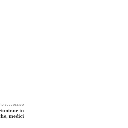
olo successivo
riunione in
che, medici