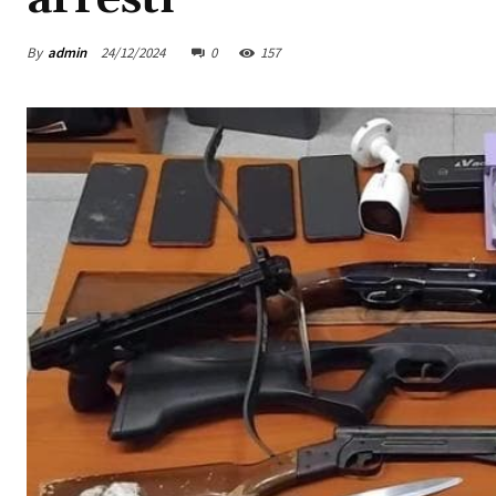
By
admin
24/12/2024
0
157