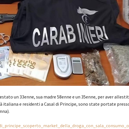
rrestato un 33enne, sua madre 58enne e un 35enne, per aver allestit
 italiana e residenti a Casal di Principe, sono state portate presso 
nna).
al_di_principe_scoperto_market_della_droga_con_sala_consumo_