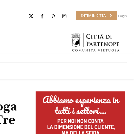
Login
ENTRA IN CITTÀ
oga
Tre