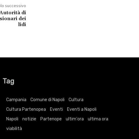
olo successivo
Autorità di
sionari dei
lidi
Tag
Campania
Comune di Napoli
Cultura
Cultura Partenopea
Eventi
Eventi a Napoli
Napoli
notizie
Partenope
ultim'ora
ultima ora
viabilità