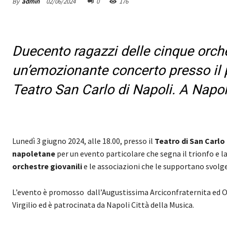
By
admin
02/06/2024
0
176
Duecento ragazzi delle cinque orche
un’emozionante concerto presso il p
Teatro San Carlo di Napoli. A Napo
Lunedì 3 giugno 2024, alle 18.00, presso il
Teatro di San Carlo 
napoletane
per un evento particolare che segna il trionfo e l
orchestre giovanili
e le associazioni che le supportano svolge
L’evento è promosso dall’Augustissima Arciconfraternita ed Osp
Virgilio ed è patrocinata da Napoli Città della Musica.