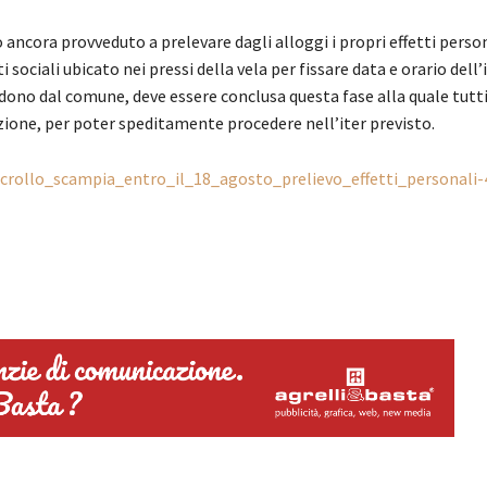
 ancora provveduto a prelevare dagli alloggi i propri effetti person
ociali ubicato nei pressi della vela per fissare data e orario dell
ono dal comune, deve essere conclusa questa fase alla quale tutti 
ione, per poter speditamente procedere nell’iter previsto.
s/crollo_scampia_entro_il_18_agosto_prelievo_effetti_personali