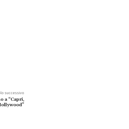
olo successivo
o a “Capri,
ollywood”