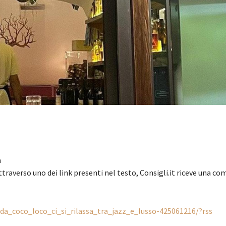
a
ttraverso uno dei link presenti nel testo, Consigli.it riceve una c
/da_coco_loco_ci_si_rilassa_tra_jazz_e_lusso-425061216/?rss