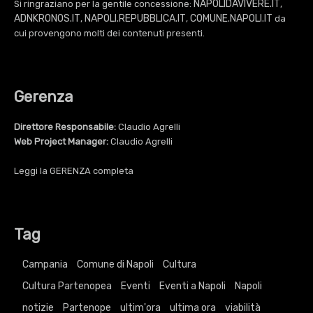
NAPOLIDAVIVERE.IT
Si ringraziano per la gentile concessione:
,
ADNKRONOS.IT
NAPOLI.REPUBBLICA.IT
COMUNE.NAPOLI.IT
,
,
da
cui provengono molti dei contenuti presenti.
Gerenza
Direttore Responsabile:
Claudio Agrelli
Web Project Manager:
Claudio Agrelli
Leggi la
GERENZA
completa
Tag
Campania
Comune di Napoli
Cultura
Cultura Partenopea
Eventi
Eventi a Napoli
Napoli
notizie
Partenope
ultim'ora
ultima ora
viabilità