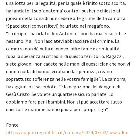
una lotta per la legalità, per la quale è finito sotto scorta,
ha lanciato il suo ‘anatema’ contro i pusher e chiesto ai
giovani della zona di non cedere alle grinfie della camorra.
‘Spacciatori convertitevi’, ha urlato nel megafono.
“La droga – ha urlato don Antonio – non ha mai reso felice
nessuno. Mai. Non lasciatevi abbracciare dal crimine. La
camorra non dà nulla di nuovo, offre fame e criminalità,
ruba la speranza ai cittadini di questo territorio. Ragazzi,
siete giovani. non cadete nelle mani di questi clan che non vi
danno nulla di buono, vi rubano la speranza, creano
soprattutto sofferenza nelle vostre famiglie”. La camorra,
ha aggiunto il sacerdote, “è la negazione del Vangelo di
Gesù Cristo. Se volete un quartiere sicuro parlate. Lo
dobbiamo fare per i bambini. Non si può accettare tutto
questo. Le mamme hanno paura per i propri figli”.
Fonte:
https://napoli.repubblica.it/cronaca/2024/07/03/news/don