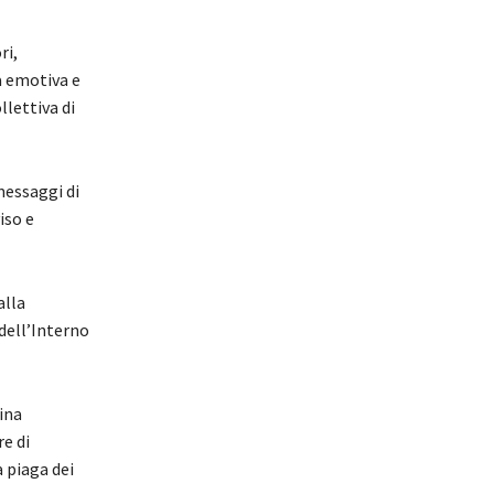
ri,
za emotiva e
llettiva di
messaggi di
iso e
alla
 dell’Interno
ina
re di
a piaga dei