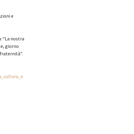
zioni e
a: “La nostra
le, giorno
fraternità”.
a_cultura_e