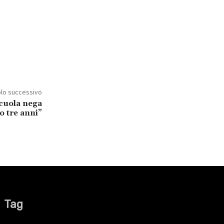
olo successivo
scuola nega
o tre anni”
Tag