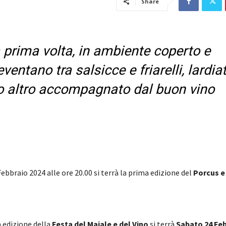
Share
 prima volta, in ambiente coperto e
entano tra salsicce e friarelli, lardia
nto altro accompagnato dal buon vino
ebbraio 2024 alle ore 20.00 si terrà la prima edizione del
Porcus e
 edizione della
Festa del Maiale e del Vino
si terrà
Sabato 24 Feb