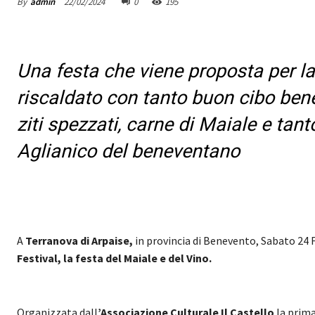
By
admin
22/02/2024
0
195
Una festa che viene proposta per la
riscaldato con tanto buon cibo benev
ziti spezzati, carne di Maiale e ta
Aglianico del beneventano
A
Terranova di Arpaise,
in provincia di Benevento, Sabato 24 F
Festival, la festa del Maiale e del Vino.
Organizzata dall
’Associazione Culturale Il Castello
la prima