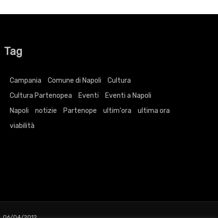
Tag
Campania
Comune di Napoli
Cultura
Cultura Partenopea
Eventi
Eventi a Napoli
Napoli
notizie
Partenope
ultim'ora
ultima ora
viabilità
L 06/04/2012