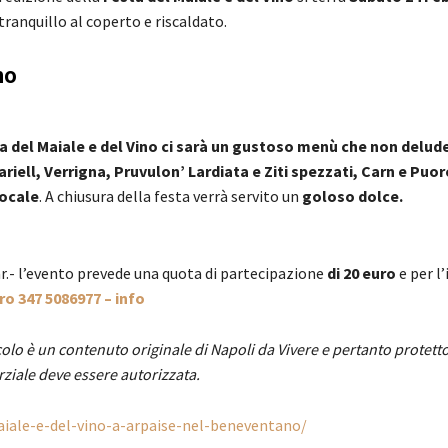
ranquillo al coperto e riscaldato.
no
ta del Maiale e del Vino ci sarà un gustoso menù che non delude
ariell, Verrigna, Pruvulon’ Lardiata e Ziti spezzati, Carn e Puor
locale
. A chiusura della festa verrà servito un
goloso dolce.
ar.- l’evento prevede una quota di partecipazione
di 20 euro
e per l
o 347 5086977 – info
olo è un contenuto originale di Napoli da Vivere e pertanto protett
rziale deve essere autorizzata.
aiale-e-del-vino-a-arpaise-nel-beneventano/