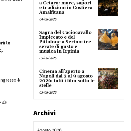
a Cetara: mare, sapori
e tradizioni in Costiera
Amalfitana
04/08/2026
Sagra del Caciocavallo
Impiccato e del
Pittulone a Serino: tre
rà le
serate di gusto e
c,
musica in Irpinia
03/08/2026
Cinema all’aperto a
Napoli dal 3 al 9 agosto
’ingresso
è
2026: tutti i film sotto le
stelle
03/08/2026
o da
Archivi
Agosto 2026