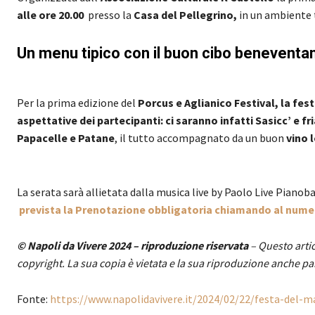
alle ore 20.00
presso la
Casa del Pellegrino,
in un ambiente t
Un menu tipico con il buon cibo beneventa
Per la prima edizione del
Porcus e Aglianico Festival, la fes
aspettative dei partecipanti: ci saranno infatti Sasicc’ e fri
Papacelle e Patane
, il tutto accompagnato da un buon
vino 
La serata sarà allietata dalla musica live by Paolo Live Pianob
prevista la Prenotazione obbligatoria chiamando al numer
© Napoli da Vivere 2024 – riproduzione riservata
– Questo artic
copyright. La sua copia è vietata e la sua riproduzione anche pa
Fonte:
https://www.napolidavivere.it/2024/02/22/festa-del-m