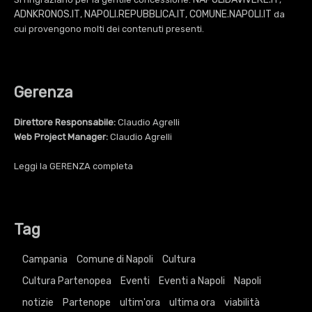
ADNKRONOS.IT
NAPOLI.REPUBBLICA.IT
COMUNE.NAPOLI.IT
,
,
da
cui provengono molti dei contenuti presenti.
Gerenza
Direttore Responsabile:
Claudio Agrelli
Web Project Manager:
Claudio Agrelli
Leggi la
GERENZA
completa
Tag
Campania
Comune di Napoli
Cultura
Cultura Partenopea
Eventi
Eventi a Napoli
Napoli
notizie
Partenope
ultim'ora
ultima ora
viabilità