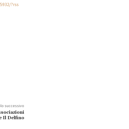
5932/?rss
olo successivo
associazioni
 Il Delfino