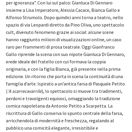
per ignoranza”. Con lui sul palco: Gianluca Di Gennaro
insieme a Lisa Imperatore, Alessia Cacace, Bianca Gallo e
Alfonso Strumolo. Dopo quindici anni torna a teatro, nello
spazio di via Leopardi diretto da Pino Oliva, uno spettacolo
cult, divenuto fenomeno grazie ai social: alcune scene
hanno raggiunto milioni di visualizzazioni online, un caso
raro per frammenti di prosa teatrale. Oggi Gianfranco
Gallo riprende la scena con suo nipote Gianluca Di Gennaro,
erede ideale del fratello con cui formava la coppia
originaria, e con la figlia Bianca, già presente nella prima
edizione. Un ritorno che porta in scena la continuità di una
famiglia d’arte. Ispirato a un’antica farsa di Pasquale Petito
(
’A
scarrecavarrile
), lo spettacolo si muove tra tradimenti,
perdoni e travolgenti equivoci, omaggiando la tradizione
comica napoletana da Antonio Petito a Scarpetta. La
riscrittura di Gallo conserva lo spunto centrale della farsa,
arricchendola di modernità e freschezza, regalando al
pubblico una comicità elegante, irresistibile e