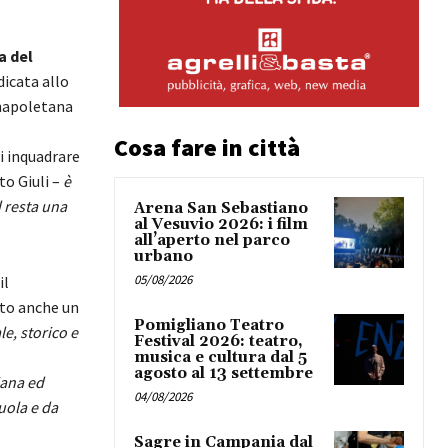
a del
dicata allo
 napoletana
Cosa fare in città
i inquadrare
to Giuli –
è
 resta una
Arena San Sebastiano
al Vesuvio 2026: i film
all’aperto nel parco
urbano
05/08/2026
il
ato anche un
Pomigliano Teatro
le, storico e
Festival 2026: teatro,
musica e cultura dal 5
agosto al 13 settembre
iana ed
04/08/2026
uola e da
Sagre in Campania dal