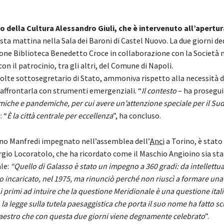
tro della Cultura Alessandro Giuli, che è intervenuto all’apertur
esta mattina nella Sala dei Baroni di Castel Nuovo. La due giorni de
ione Biblioteca Benedetto Croce in collaborazione con la Società
con il patrocinio, tra gli altri, del Comune di Napoli.
volte sottosegretario di Stato, ammoniva rispetto alla necessità d
 affrontarla con strumenti emergenziali. “
Il contesto
– ha prosegui
che e pandemiche, per cui avere un’attenzione speciale per il Sud
: “
È la città centrale per eccellenza
”, ha concluso.
tano Manfredi impegnato nell’assemblea dell’
Anci
a Torino, è stato 
ergio Locoratolo, che ha ricordato come il Maschio Angioino sia st
le:
“Quello di Galasso è stato un impegno a 360 gradi: da intellettua
o incaricato, nel 1975, ma rinunciò perché non riuscì a formare una
i primi ad intuire che la questione Meridionale è una questione ital
 la legge sulla tutela paesaggistica che porta il suo nome ha fatto sc
n maestro che con questa due giorni viene degnamente celebrato
”.