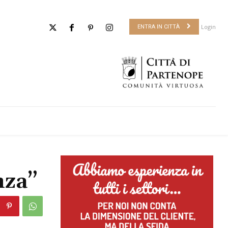
Login
ENTRA IN CITTÀ
nza”