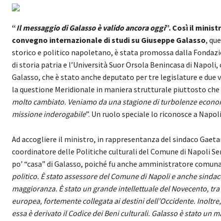
“
Il messaggio di Galasso è valido ancora oggi
”. Così il minis
convegno internazionale di studi su Giuseppe Galasso
, qu
storico e politico napoletano, è stata promossa dalla Fondaz
di storia patria e l’Università Suor Orsola Benincasa di Napoli, 
Galasso, che è stato anche deputato per tre legislature e due 
la questione Meridionale in maniera strutturale piuttosto che
molto cambiato. Veniamo da una stagione di turbolenze economi
missione inderogabile
”. Un ruolo speciale lo riconosce a Napoli
Ad accogliere il ministro, in rappresentanza del sindaco Gae
coordinatore delle Politiche culturali del Comune di Napoli S
po’ “casa” di Galasso, poiché fu anche amministratore comuna
politico. È stato assessore del Comune di Napoli e anche sindac
maggioranza. È stato un grande intellettuale del Novecento, tra 
europea, fortemente collegata ai destini dell’Occidente. Inoltre,
essa è derivato il Codice dei Beni culturali. Galasso è stato u