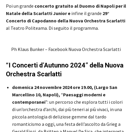
Poi un grande
concerto gratuito al Duomo di Napoli per il
Natale
della Scarlatti Junior e
infine il grande
29°
Concerto di Capodanno della Nuova Orchestra Scarlatti
al Teatro Politeama. Di seguito il programma.
Ph Klaus Bunker – Facebook Nuova Orchestra Scarlatti
“I Concerti d’Autunno 2024” della Nuova
Orchestra Scarlatti
domenica 24 novembre 2024 ore 19.00, (Largo San
Marcellino 10, Napoli),
“
Paesaggi moderni e
contemporanei
”: un percorso che esplora tutti i colori
di un’orchestra d’archi, dai più teneri ai più vivaci, in una
piccola antologia di deliziose gemme dal tardo
romanticismo a oggi, una festa dell’ascolto da Grieg a
Gerald Finzi, da Britten a Manuel De Sica, che interpreta