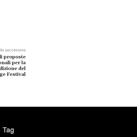
olo successivo
di proposte
onali per la
dizione del
ge Festival
Tag