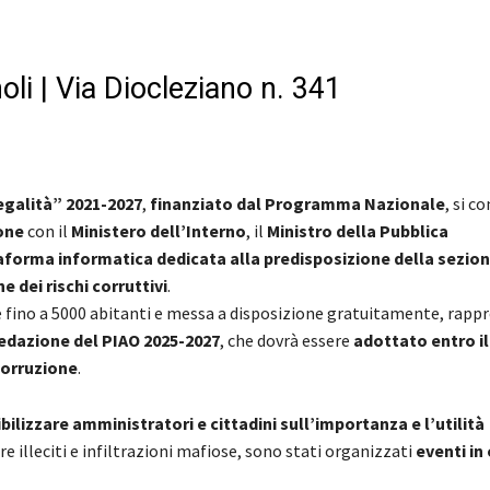
li | Via Diocleziano n. 341
egalità” 2021-2027
,
finanziato dal Programma Nazionale
, si c
ione
con il
Ministero dell’Interno
, il
Ministro della Pubblica
aforma informatica dedicata alla predisposizione della sezion
e dei rischi corruttivi
.
 fino a 5000 abitanti e messa a disposizione gratuitamente, rapp
edazione del PIAO 2025-2027
, che dovrà essere
adottato entro i
corruzione
.
bilizzare amministratori e cittadini sull’importanza e l’utilità
e illeciti e infiltrazioni mafiose, sono stati organizzati
eventi in