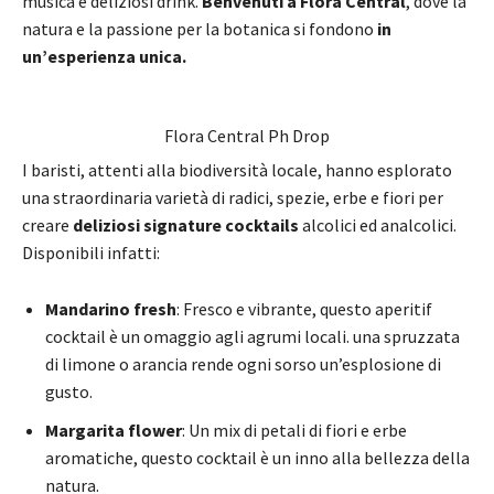
musica e deliziosi drink.
Benvenuti a Flora Central
, dove la
natura e la passione per la botanica si fondono
in
un’esperienza unica.
Flora Central Ph Drop
I baristi, attenti alla biodiversità locale, hanno esplorato
una straordinaria varietà di radici, spezie, erbe e fiori per
creare
deliziosi signature cocktails
alcolici ed analcolici.
Disponibili infatti:
Mandarino fresh
: Fresco e vibrante, questo aperitif
cocktail è un omaggio agli agrumi locali. una spruzzata
di limone o arancia rende ogni sorso un’esplosione di
gusto.
Margarita flower
: Un mix di petali di fiori e erbe
aromatiche, questo cocktail è un inno alla bellezza della
natura.