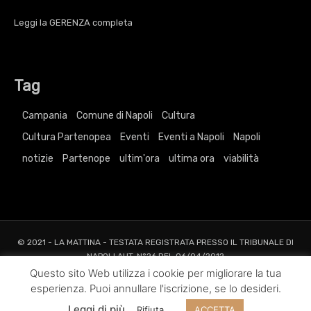
Leggi la
GERENZA
completa
Tag
Campania
Comune di Napoli
Cultura
Cultura Partenopea
Eventi
Eventi a Napoli
Napoli
notizie
Partenope
ultim'ora
ultima ora
viabilità
© 2021 - LA MATTINA - TESTATA REGISTRATA PRESSO IL TRIBUNALE DI
NAPOLI AUT. N°26 DEL 06/04/2012
ALL RIGHTS RESERVED TO AGRELLI&BASTA SRL |
Privacy
|
Cookie
|
Dati
Questo sito Web utilizza i cookie per migliorare la tua
Societari
esperienza. Puoi annullare l'iscrizione, se lo desideri.
Web Project and Design
Agrelli&Basta
Pubblicità
Grafica
Web
New
Leggi di più
Rifiuta
ACCETTA