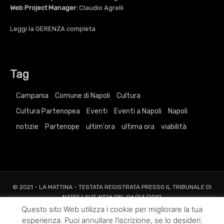
Web Project Manager:
Claudio Agrelli
Leggi la
GERENZA
completa
Tag
Campania
Comune di Napoli
Cultura
Cultura Partenopea
Eventi
Eventi a Napoli
Napoli
notizie
Partenope
ultim'ora
ultima ora
viabilità
© 2021 - LA MATTINA - TESTATA REGISTRATA PRESSO IL TRIBUNALE DI
NAPOLI AUT. N°26 DEL 06/04/2012
ALL RIGHTS RESERVED TO AGRELLI&BASTA SRL |
Privacy
|
Cookie
|
Dati
Questo sito Web utilizza i cookie per migliorare la tua
Societari
esperienza. Puoi annullare l'iscrizione, se lo desideri.