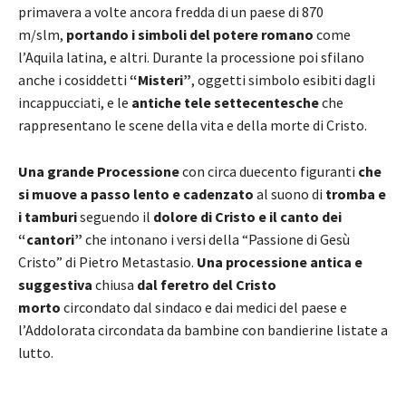
primavera a volte ancora fredda di un paese di 870
m/slm,
portando i simboli del potere romano
come
l’Aquila latina, e altri. Durante la processione poi sfilano
anche i cosiddetti
“Misteri”
, oggetti simbolo esibiti dagli
incappucciati, e le
antiche
tele settecentesche
che
rappresentano le scene della vita e della morte di Cristo.
Una grande Processione
con circa duecento figuranti
che
si muove a passo lento e cadenzato
al suono di
tromba e
i tamburi
seguendo il
dolore di Cristo e il canto dei
“cantori”
che intonano i versi della “Passione di Gesù
Cristo” di Pietro Metastasio.
Una processione antica e
suggestiva
chiusa
dal feretro del Cristo
morto
circondato dal sindaco e dai medici del paese e
l’Addolorata circondata da bambine con bandierine listate a
lutto.