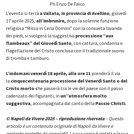
Ph Enzo De Falco
L’evento si terrà
a Vallata, in provincia di Avellino
, giovedì
17 aprile 2025,
all’imbrunire,
dopo la solenne funzione
religiosa “Missa in Cena Domini” con la consueta lavanda
dei piedi, si svolgerà la suggestiva
processione “aux
flambeaux” del Giovedì Santo
, con cattura, condanna e
flagellazione del Cristo conclusa con il tradizionale suono
di tromba e tamburo.
L’indomani venerdì 18 aprile, alle ore 11
prenderà il via
la
cinquecentenaria processione del Venerdì Santo o del
Cristo morto c
he passerà tra le vie del paese con il passo
cadenzato dei figuranti, in
un’’atmosfera molto
suggestiva
, accompagnata dal canto della
Passio Christi.
© Napoli da Vivere 2025 – riproduzione riservata
– Questo
articolo è un contenuto originale di Napoli da Vivere e
pertanto protetto da copyright. La sua copia è vietata e la sua