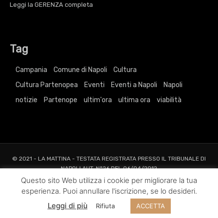
Leggi la
GERENZA
completa
Tag
Campania
Comune di Napoli
Cultura
Cultura Partenopea
Eventi
Eventi a Napoli
Napoli
notizie
Partenope
ultim'ora
ultima ora
viabilità
© 2021 - LA MATTINA - TESTATA REGISTRATA PRESSO IL TRIBUNALE DI
NAPOLI AUT. N°26 DEL 06/04/2012
ALL RIGHTS RESERVED TO AGRELLI&BASTA SRL |
Privacy
|
Cookie
|
Dati
Questo sito Web utilizza i cookie per migliorare la tua
Societari
esperienza. Puoi annullare l'iscrizione, se lo desideri.
Web Project and Design
Agrelli&Basta
Pubblicità
Grafica
Web
New
Leggi di più
Rifiuta
ACCETTA
Media