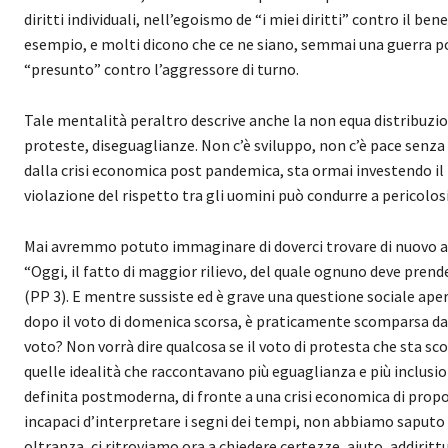
diritti individuali, nell’egoismo de “i miei diritti” contro il be
esempio, e molti dicono che ce ne siano, semmai una guerra poss
“presunto” contro l’aggressore di turno.
Tale mentalità peraltro descrive anche la non equa distribuzio
proteste, diseguaglianze. Non c’è sviluppo, non c’è pace senza 
dalla crisi economica post pandemica, sta ormai investendo 
violazione del rispetto tra gli uomini può condurre a pericolosi
Mai avremmo potuto immaginare di doverci trovare di nuovo a ri
“Oggi, il fatto di maggior rilievo, del quale ognuno deve pren
(PP 3). E mentre sussiste ed è grave una questione sociale aper
dopo il voto di domenica scorsa, è praticamente scomparsa dal
voto? Non vorrà dire qualcosa se il voto di protesta che sta s
quelle idealità che raccontavano più eguaglianza e più inclusion
definita postmoderna, di fronte a una crisi economica di propo
incapaci d’interpretare i segni dei tempi, non abbiamo saputo 
oltranza, ci ritroviamo ora a chiedere certezze, aiuto, addir