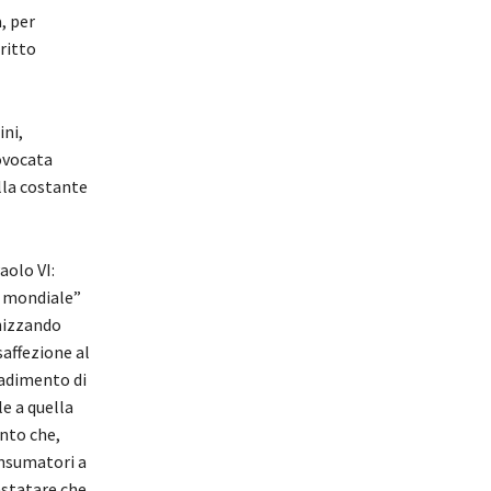
, per
ritto
ini,
rovocata
lla costante
aolo VI:
e mondiale”
anizzando
affezione al
radimento di
le a quella
onto che,
onsumatori a
nstatare che