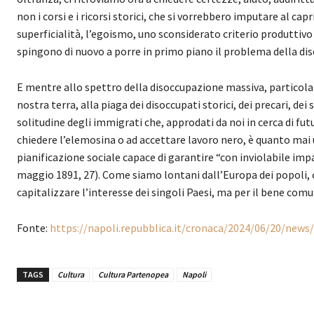
non i corsi e i ricorsi storici, che si vorrebbero imputare al cap
superficialità, l’egoismo, uno sconsiderato criterio produttiv
spingono di nuovo a porre in primo piano il problema della dise
E mentre allo spettro della disoccupazione massiva, particola
nostra terra, alla piaga dei disoccupati storici, dei precari, de
solitudine degli immigrati che, approdati da noi in cerca di futu
chiedere l’elemosina o ad accettare lavoro nero, è quanto mai 
pianificazione sociale capace di garantire “con inviolabile impa
maggio 1891, 27). Come siamo lontani dall’Europa dei popoli, 
capitalizzare l’interesse dei singoli Paesi, ma per il bene com
Fonte:
https://napoli.repubblica.it/cronaca/2024/06/20/news
TAGS
Cultura
Cultura Partenopea
Napoli