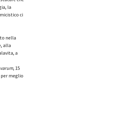
ia, la
micistico ci
to nella
, alla
lavita, a
ovarum
, 15
o per meglio