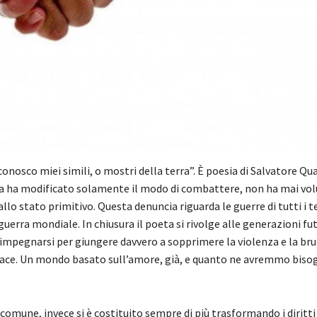
iconosco miei simili, o mostri della terra”. È poesia di Salvatore 
ria ha modificato solamente il modo di combattere, non ha mai vo
allo stato primitivo. Questa denuncia riguarda le guerre di tutti i 
 guerra mondiale. In chiusura il poeta si rivolge alle generazioni fu
 impegnarsi per giungere davvero a sopprimere la violenza e la bru
pace. Un mondo basato sull’amore, già, e quanto ne avremmo bisog
mune, invece si è costituito sempre di più trasformando i diritti 