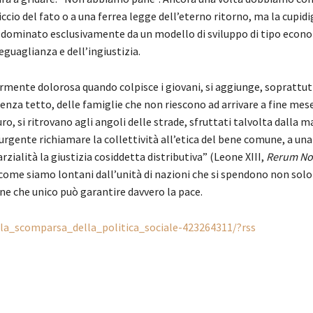
riccio del fato o a una ferrea legge dell’eterno ritorno, ma la cupidig
o dominato esclusivamente da un modello di sviluppo di tipo econo
guaglianza e dell’ingiustizia.
rmente dolorosa quando colpisce i giovani, si aggiunge, soprattut
i senza tetto, delle famiglie che non riescono ad arrivare a fine mese
ro, si ritrovano agli angoli delle strade, sfruttati talvolta dalla ma
urgente richiamare la collettività all’etica del bene comune, a una
rzialità la giustizia cosiddetta distributiva” (Leone XIII,
Rerum N
come siamo lontani dall’unità di nazioni che si spendono non sol
une che unico può garantire davvero la pace.
/la_scomparsa_della_politica_sociale-423264311/?rss