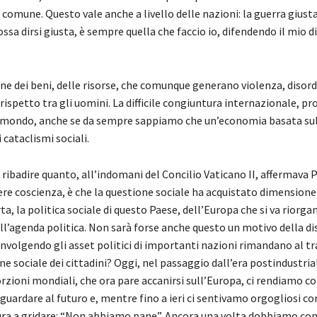
ne comune. Questo vale anche a livello delle nazioni: la guerra giusta
a dirsi giusta, è sempre quella che faccio io, difendendo il mio di
ne dei beni, delle risorse, che comunque generano violenza, disord
rispetto tra gli uomini. La difficile congiuntura internazionale, p
il mondo, anche se da sempre sappiamo che un’economia basata su
 cataclismi sociali.
badire quanto, all’indomani del Concilio Vaticano II, affermava P
dere coscienza, è che la questione sociale ha acquistato dimension
ta, la politica sociale di questo Paese, dell’Europa che si va riorg
l’agenda politica. Non sarà forse anche questo un motivo della dis
convolgendo gli asset politici di importanti nazioni rimandano al t
e sociale dei cittadini? Oggi, nel passaggio dall’era postindustria
rzioni mondiali, che ora pare accanirsi sull’Europa, ci rendiamo c
guardare al futuro e, mentre fino a ieri ci sentivamo orgogliosi c
ittura a gridare: “Non abbiamo pane”. Ancora una volta dobbiamo co