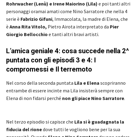
Rohrwacher (Lenù) e Irene Maiorino (Lila)
e poi tanti altri
personaggi oramai amati come Nino Sarratore che nella 4
serie è
Fabrizio Gifuni
, Immacolata, la madre di Elena, che
è
Anna Rita Vitolo,
Pietro Airota interpretato da
Pier
Giorgio Bellocchio
e tanti altri bravi artisti.
L’amica geniale 4: cosa succede nella 2^
puntata con gli episodi 3 e 4: I
compromessi e Il terremoto
Nel corso della seconda puntata
Lila e Elena
scopriranno
entrambe di essere incinte ma Lila insisterà sempre con
Elena di non fidarsi perché
non gli piace Nino Sarratore
.
Nel terzo episodio si capisce che
Lila si è guadagnata la
fiducia del rione
dove tutti le vogliono bene per la sua
generosità. Quando
Elena e Nino Sarratore
devono andare