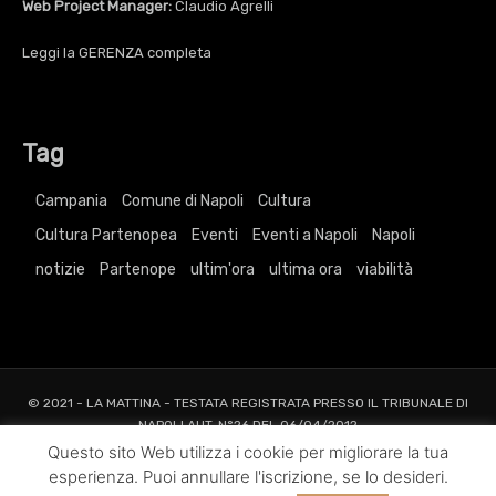
Web Project Manager:
Claudio Agrelli
Leggi la
GERENZA
completa
Tag
Campania
Comune di Napoli
Cultura
Cultura Partenopea
Eventi
Eventi a Napoli
Napoli
notizie
Partenope
ultim'ora
ultima ora
viabilità
© 2021 - LA MATTINA - TESTATA REGISTRATA PRESSO IL TRIBUNALE DI
NAPOLI AUT. N°26 DEL 06/04/2012
ALL RIGHTS RESERVED TO AGRELLI&BASTA SRL |
Privacy
|
Cookie
|
Dati
Questo sito Web utilizza i cookie per migliorare la tua
Societari
esperienza. Puoi annullare l'iscrizione, se lo desideri.
Web Project and Design
Agrelli&Basta
Pubblicità
Grafica
Web
New