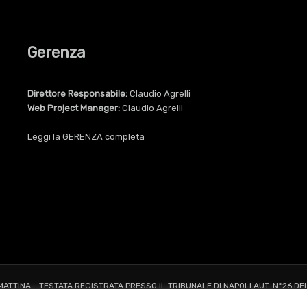
Gerenza
Direttore Responsabile:
Claudio Agrelli
Web Project Manager:
Claudio Agrelli
Leggi la
GERENZA
completa
 MATTINA - TESTATA REGISTRATA PRESSO IL TRIBUNALE DI NAPOLI AUT. N°26 DE
ALL RIGHTS RESERVED TO AGRELLI&BASTA SRL |
Privacy
|
Cookie
|
Dati Societa