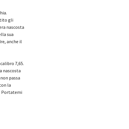
hia.
ito gli
 era nascosta
ella sua
re, anche il
calibro 7,65.
era nascosta
a non passa
con la
o. Portatemi