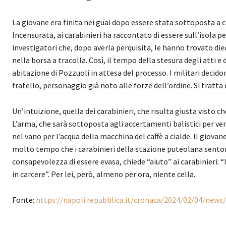
La giovane era finita nei guai dopo essere stata sottoposta a co
Incensurata, ai carabinieri ha raccontato di essere sull’isola 
investigatori che, dopo averla perquisita, le hanno trovato die
nella borsa a tracolla. Così, il tempo della stesura degli atti e 
abitazione di Pozzuoli in attesa del processo. I militari decido
fratello, personaggio già noto alle forze dell’ordine. Si tratta
Un’intuizione, quella dei carabinieri, che risulta giusta visto
L’arma, che sarà sottoposta agli accertamenti balistici per verif
nel vano per l’acqua della macchina del caffè a cialde. Il giov
molto tempo che i carabinieri della stazione puteolana sentono
consapevolezza di essere evasa, chiede “aiuto” ai carabinieri
in carcere”. Per lei, però, almeno per ora, niente cella.
Fonte:
https://napoli.repubblica.it/cronaca/2024/02/04/news