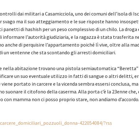
ntrolli dai militari a Casamicciola, uno dei comuni dell’isola di Isc
per svago ma il suo atteggiamento e le sue risposte hanno insospett
ci panetti di hashish per un peso complessivo di un chilo. La droga
di informare l’autorità giudiziaria, e la ragazza è stata trasferita n
no anche di perquisire l’appartamento poiché lì vive, oltre alla mad
 di un ventenne che sta scontando gli arresti domiciliari.
 che nella abitazione trovano una pistola semiautomatica “Beretta” 
icare un suo eventuale utilizzo in fatti di sangue o altri delitti, 
ane viene portato in carcere e la vicenda sembra essersi conclusa, m
 suonare il citofono della caserma. Alla porta c’è la 23enne che, 
: “Io con mamma non ci posso proprio stare, non andiamo d’accord
/carcere_domiciliari_pozzuoli_donna-422054084/?rss