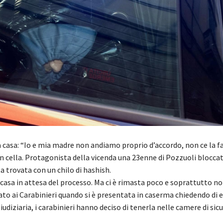
 a casa: “Io e mia madre non andiamo proprio d’accordo, non ce la fa
 in cella. Protagonista della vicenda una 23enne di Pozzuoli bloccat
ta trovata con un chilo di hashish.
a casa in attesa del processo. Ma ci è rimasta poco e soprattutto n
to ai Carabinieri quando si è presentata in caserma chiedendo di 
udiziaria, i carabinieri hanno deciso di tenerla nelle camere di sic