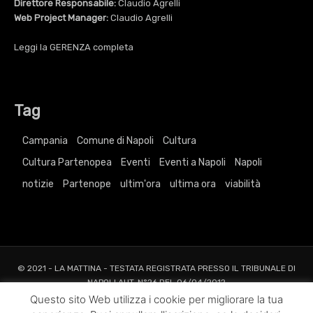
Direttore Responsabile:
Claudio Agrelli
Web Project Manager:
Claudio Agrelli
Leggi la
GERENZA
completa
Tag
Campania
Comune di Napoli
Cultura
Cultura Partenopea
Eventi
Eventi a Napoli
Napoli
notizie
Partenope
ultim'ora
ultima ora
viabilità
© 2021 - LA MATTINA - TESTATA REGISTRATA PRESSO IL TRIBUNALE DI
NAPOLI AUT. N°26 DEL 06/04/2012
ALL RIGHTS RESERVED TO AGRELLI&BASTA SRL |
Privacy
|
Cookie
|
Dati
Questo sito Web utilizza i cookie per migliorare la tua
Societari