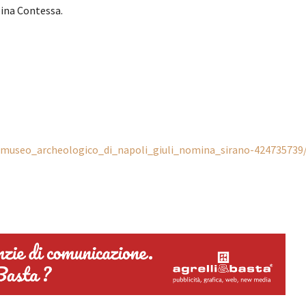
eina Contessa.
s/museo_archeologico_di_napoli_giuli_nomina_sirano-424735739/