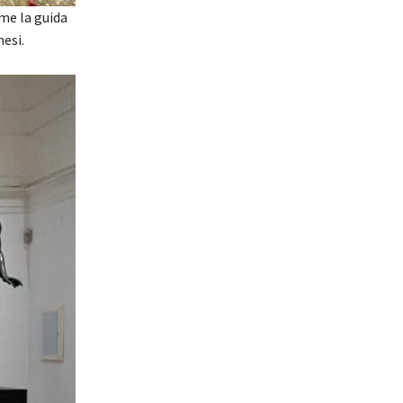
me la guida
esi.