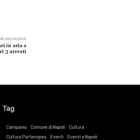
olo successivo
ri in aria a
tri 3 arresti
Tag
Campania
Comune di Napoli
Cultura
Cultura Partenopea
Eventi
Eventi a Napoli