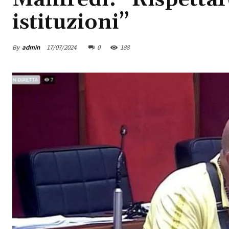
istituzioni”
By
admin
17/07/2024
0
188