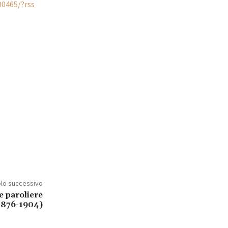
00465/?rss
olo successivo
e paroliere
1876-1904)