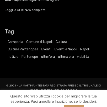
Leggi la
GERENZA
completa
Tag
Campania
Comune di Napoli
Cultura
Cultura Partenopea
Eventi
Eventi a Napoli
Napoli
notizie
Partenope
ultim'ora
ultima ora
viabilità
© 2021 - LA MATTINA - TESTATA REGISTRATA PRESSO IL TRIBUNALE DI
NAPOLI AUT. N°26 DEL 06/04/2012
ALL RIGHTS RESERVED TO AGRELLI&BASTA SRL |
Privacy
|
Cookie
|
Dati
Questo sito Web utilizza i cookie per migliorare la tua
Societari
esperienza. Puoi annullare l'iscrizione, se lo desideri.
Web Project and Design
Agrelli&Basta
Pubblicità
Grafica
Web
New