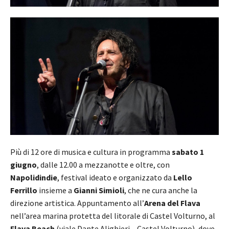
Più di 12 ore di musica e cultura in programma
sabato 1
giugno
, dalle 12.00 a mezzanotte e oltre, con
Napolidindie
, festival ideato e organizzato da
Lello
Ferrillo
insieme a
Gianni Simioli
, che ne cura anche la
direzione artistica. Appuntamento all’
Arena del Flava
nell’area marina protetta del litorale di Castel Volturno, al
Flava Beach
(viale Dante Alighieri – Castel Volturno), dove