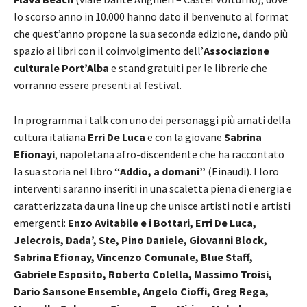
lo scorso anno in 10.000 hanno dato il benvenuto al format
che quest’anno propone la sua seconda edizione, dando più
spazio ai libri con il coinvolgimento dell’
Associazione
culturale Port’Alba
e stand gratuiti per le librerie che
vorranno essere presenti al festival.
In programma i talk con uno dei personaggi più amati della
cultura italiana
Erri De Luca
e con la giovane
Sabrina
Efionayi
, napoletana afro-discendente che ha raccontato
la sua storia nel libro
“Addio, a domani”
(Einaudi). I loro
interventi saranno inseriti in una scaletta piena di energia e
caratterizzata da una line up che unisce artisti noti e artisti
emergenti:
Enzo Avitabile e i Bottari, Erri De Luca,
Jelecrois, Dada’, Ste, Pino Daniele, Giovanni Block,
Sabrina Efionay,
Vincenzo Comunale, Blue Staff,
Gabriele Esposito, Roberto Colella,
Massimo Troisi,
Dario Sansone Ensemble, Angelo Cioffi, Greg Rega,