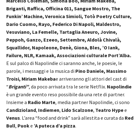
Marcello Coleman, Simona Boo, Miriam Makeba,
Briganti,
Raffica, Officina
011, Sangue Mostro, The
Funkin’ Machine, Veronica Simioli, Totò Poetry
Culture,
Dario Cuomo, Rayo, Federico Di Napoli, Maldestro,
Vesuviano, La
Femelle, Tartaglia Aneuro, Jovine,
Peppoh, Ganzo, Ezeeo, Settembre,
Aldolà Chivalà,
Squallidor, Napoleone, Denè, Giona, Bles, ’O Iank,
Failure, NLR, Kamaak, Associazioni culturale Port’Alba
.
E sul palco di Napolindie ci saranno anche, le poesie, le
parole, i messaggi e la musica di
Pino Daniele, Massimo
Troisi, Miriam
Makeba
e arriveranno gli attori del cast di
“
Briganti”
, da poco arrivata tra le serie Netflix.
Napolindie
è un grande evento reso possibile da una rete di partner.
Insieme a
Radio Marte
, media partner Napolindie, ci sono
Candizioland
,
Indiemen
,
Lido Scalzone
,
Teatro Hype
e
Venus
. L’area “food and drink” sarà allestita e curata da
Red
Bull
,
Puok
e
’A puteca d’a pizza
.