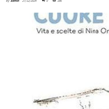
By
admin
27/12/2024
0
186