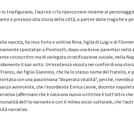
a lo trasfigurano, l’autrice ci fa ripercorrere insieme al personaggi
nte e prezioso alla storia della città, a partire dalle tragiche e po
lla nascita, ha reso forte e volitiva Nina, figlia di Luigi e di Filome
ivamente spostatasi a Ponticelli, dopo una breve parentesi nella 
nte circoscritto ma di variegata stratificazione sociale, nella Nap
amente il suo volto. Un’esistenza vissuta nei confini di una stori
ranco, dal figlio Giannino, che ha lo stesso nome del fratello, e po
frontata con una pasoliniana “disperata vitalità”, perché, rivendica
manzo avvincente, che l’esordiente Enrica Leone, docente napolet
rativa (affermare che è nata una nuova scrittrice è tutt’altro che
sonalità dell’io narrante e con il milieu socio-culturale, che l’autri
sità narrativa.