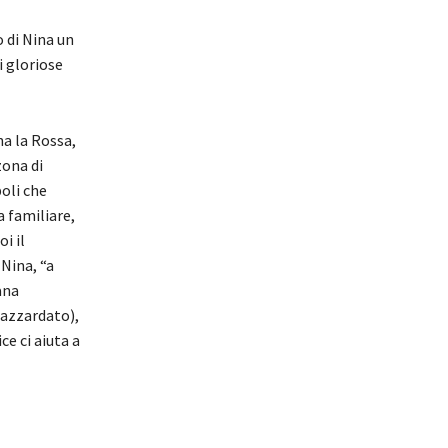
o di Nina un
i gloriose
na la Rossa,
zona di
oli che
a familiare,
i il
 Nina, “a
ana
 azzardato),
ce ci aiuta a