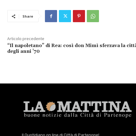
Share
Articolo precedente
“Il napoletano” di Rea: così don Mimì sferzava la citt
degli anni ’70
Il Quotidiano on line di Città di Partenope!