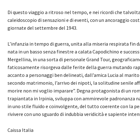
Di questo viaggio a ritroso nel tempo, e nei ricordi che talvolt
caleidoscopio di sensazioni e di eventi, con un ancoraggio costa
giornate del settembre del 1943.
L’infanzia in tempo di guerra, unita alla miseria respirata fin da
nata in un basso senza finestre a calata Capodichino e success
Mergellina, in una sorta di personale Grand Tour, geograficame
faticosamente risorgeva dalle ferite della guerra mutando rapid
accanto a personaggi ben delineati, dall’amica Lucia al marito F
secondo matrimonio, l’arrivo dei nipoti, la solitudine senile af
morire non mi voglio imparare”. Degna protagonista di un ro
trapiantata in Irpinia, sviluppa con ammirevole padronanza nar
in uno stile fluido e coinvolgente, del tutto coerente con la per
rivivere con uno sguardo di indubbia veridicità e sapiente inten
Caissa Italia