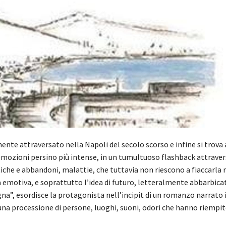
te attraversato nella Napoli del secolo scorso e infine si trova a
 emozioni persino più intense, in un tumultuoso flashback attrave
iche e abbandoni, malattie, che tuttavia non riescono a fiaccarla 
ità emotiva, e soprattutto l’idea di futuro, letteralmente abbarbica
a”, esordisce la protagonista nell’incipit di un romanzo narrato 
na processione di persone, luoghi, suoni, odori che hanno riempi