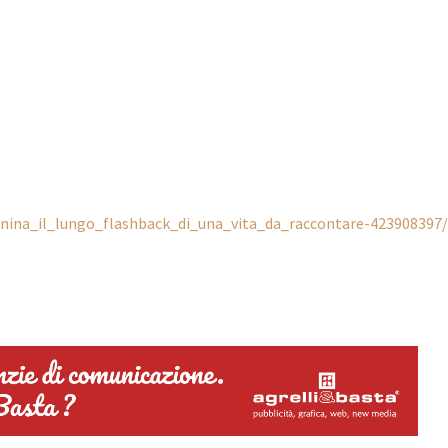
s/nina_il_lungo_flashback_di_una_vita_da_raccontare-423908397/