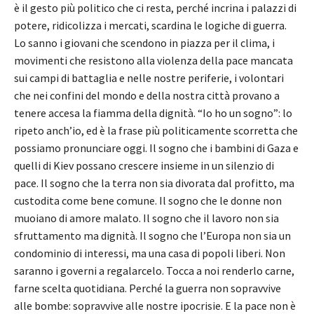
è il gesto più politico che ci resta, perché incrina i palazzi di
potere, ridicolizza i mercati, scardina le logiche di guerra.
Lo sanno i giovani che scendono in piazza per il clima, i
movimenti che resistono alla violenza della pace mancata
sui campi di battaglia e nelle nostre periferie, i volontari
che nei confini del mondo e della nostra città provano a
tenere accesa la fiamma della dignità. “Io ho un sogno”: lo
ripeto anch’io, ed è la frase più politicamente scorretta che
possiamo pronunciare oggi. Il sogno che i bambini di Gaza e
quelli di Kiev possano crescere insieme in un silenzio di
pace. Il sogno che la terra non sia divorata dal profitto, ma
custodita come bene comune. Il sogno che le donne non
muoiano di amore malato. Il sogno che il lavoro non sia
sfruttamento ma dignità. Il sogno che l’Europa non sia un
condominio di interessi, ma una casa di popoli liberi. Non
saranno i governi a regalarcelo. Tocca a noi renderlo carne,
farne scelta quotidiana. Perché la guerra non sopravvive
alle bombe: sopravvive alle nostre ipocrisie. E la pace non è