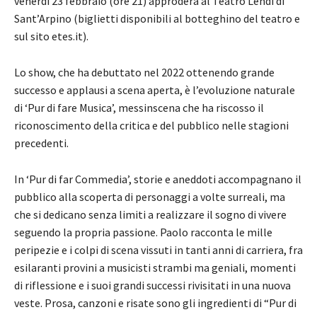
venerdì 23 febbraio (ore 21) approderà al Teatro Lendi di
Sant’Arpino (biglietti disponibili al botteghino del teatro e
sul sito etes.it).
Lo show, che ha debuttato nel 2022 ottenendo grande
successo e applausi a scena aperta, è l’evoluzione naturale
di ‘Pur di fare Musica’, messinscena che ha riscosso il
riconoscimento della critica e del pubblico nelle stagioni
precedenti.
In ‘Pur di far Commedia’, storie e aneddoti accompagnano il
pubblico alla scoperta di personaggi a volte surreali, ma
che si dedicano senza limiti a realizzare il sogno di vivere
seguendo la propria passione. Paolo racconta le mille
peripezie e i colpi di scena vissuti in tanti anni di carriera, fra
esilaranti provini a musicisti strambi ma geniali, momenti
di riflessione e i suoi grandi successi rivisitati in una nuova
veste. Prosa, canzoni e risate sono gli ingredienti di “Pur di