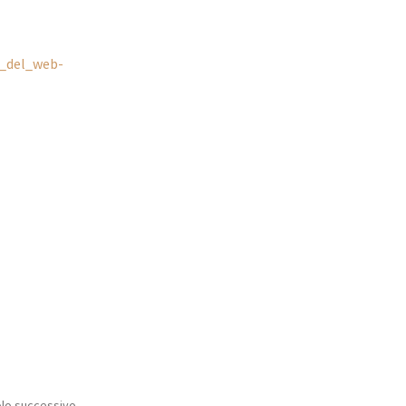
i_del_web-
olo successivo