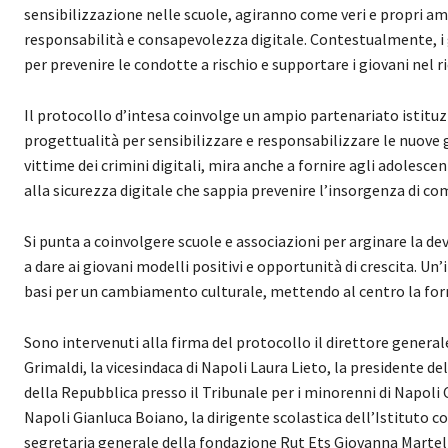
sensibilizzazione nelle scuole, agiranno come veri e propri amb
responsabilità e consapevolezza digitale. Contestualmente, i ge
per prevenire le condotte a rischio e supportare i giovani nel ri
Il protocollo d’intesa coinvolge un ampio partenariato istitu
progettualità per sensibilizzare e responsabilizzare le nuove gen
vittime dei crimini digitali, mira anche a fornire agli adolesce
alla sicurezza digitale che sappia prevenire l’insorgenza di c
Si punta a coinvolgere scuole e associazioni per arginare la de
a dare ai giovani modelli positivi e opportunità di crescita. Un
basi per un cambiamento culturale, mettendo al centro la for
Sono intervenuti alla firma del protocollo il direttore genera
Grimaldi, la vicesindaca di Napoli Laura Lieto, la presidente d
della Repubblica presso il Tribunale per i minorenni di Napoli C
Napoli Gianluca Boiano, la dirigente scolastica dell’Istituto 
segretaria generale della fondazione Rut Ets Giovanna Martelli