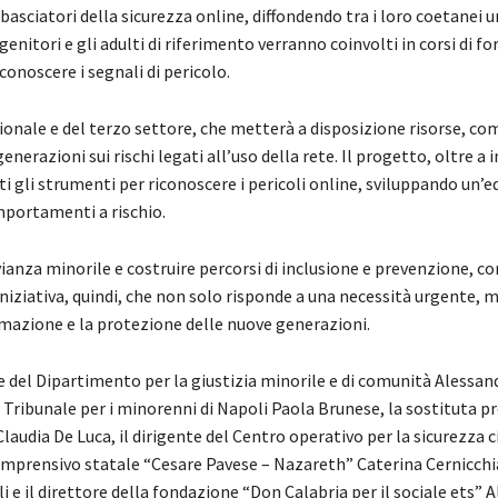
asciatori della sicurezza online, diffondendo tra i loro coetanei u
nitori e gli adulti di riferimento verranno coinvolti in corsi di 
conoscere i segnali di pericolo.
zionale e del terzo settore, che metterà a disposizione risorse, c
erazioni sui rischi legati all’uso della rete. Il progetto, oltre a i
nti gli strumenti per riconoscere i pericoli online, sviluppando un’
omportamenti a rischio.
vianza minorile e costruire percorsi di inclusione e prevenzione, 
’iniziativa, quindi, che non solo risponde a una necessità urgente, 
mazione e la protezione delle nuove generazioni.
le del Dipartimento per la giustizia minorile e di comunità Alessa
el Tribunale per i minorenni di Napoli Paola Brunese, la sostituta p
laudia De Luca, il dirigente del Centro operativo per la sicurezza c
comprensivo statale “Cesare Pavese – Nazareth” Caterina Cernicchi
 e il direttore della fondazione “Don Calabria per il sociale ets” 