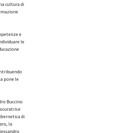
na cultura di
formazione
ompetenze e
ndividuare le
educazione
contribuendo
ma pone le
ndro Buccino
rocuratrice
ibernetica di
aro, la
Alessandro