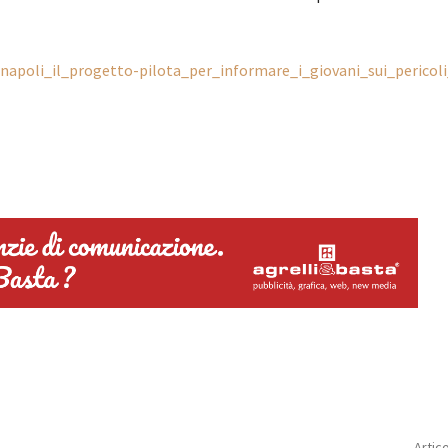
/napoli_il_progetto-pilota_per_informare_i_giovani_sui_pericol
Artic