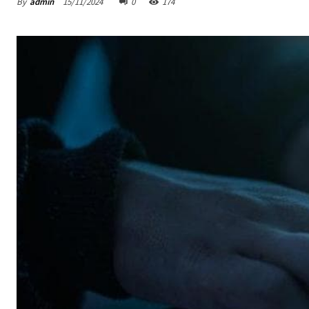
By
admin
15/11/2024
0
174