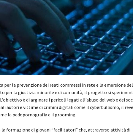
ta per la prevenzione dei reati commessi in rete e la emersione del
o per la giustizia minorile e di comunità, il progetto si sperimen
obiettivo è di arginare i pericoli legati all’abuso del web e dei soc
li autori e vittime di crimini digitali come il cyberbullismo, il rev
 come la pedopornografia e il grooming.
 la formazione di giovani “facilitatori” che, attraverso attività di