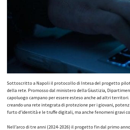
Sottoscritto a Napoli il protocollo di Intesa del progetto pilo
della rete. Promosso dal ministero della Giustizia, Dipartiment
capoluogo campano per essere esteso anche ad altri territori. L’
creando una rete integrata di protezione per i giovani, potenzia
furto d’identità e le truffe digitali, ma anche fenomeni gravi
Nell’arco di tre anni (2024-2026) il progetto fin dal primo anno