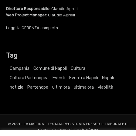
Direttore Responsabile:
Claudio Agrelli
Web Project Manager:
Claudio Agrelli
Leggi la
GERENZA
completa
Tag
Campania
Comune di Napoli
Cultura
Cultura Partenopea
Eventi
Eventi a Napoli
Napoli
notizie
Partenope
ultim'ora
ultima ora
viabilità
© 2021 - LA MATTINA - TESTATA REGISTRATA PRESSO IL TRIBUNALE DI
NAPOLI AUT. N°26 DEL 06/04/2012
ALL RIGHTS RESERVED TO AGRELLI&BASTA SRL |
Privacy
|
Cookie
|
Dati