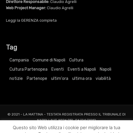
Direttore Responsabile:
Claudio Agrelli
Web Project Manager:
Claudio Agrelli
Leggi la
GERENZA
completa
Tag
Campania
Comune di Napoli
Cultura
Cultura Partenopea
Eventi
Eventi a Napoli
Napoli
notizie
Partenope
ultim'ora
ultima ora
viabilità
© 2021 - LA MATTINA - TESTATA REGISTRATA PRESSO IL TRIBUNALE DI
NAPOLI AUT. N°26 DEL 06/04/2012
ALL RIGHTS RESERVED TO AGRELLI&BASTA SRL |
Privacy
|
Cookie
|
Dati
Questo sito Web utilizza i cookie per migliorare la tua
Societari