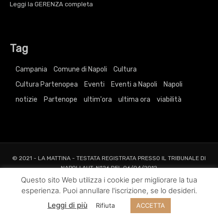
Leggi la
GERENZA
completa
Tag
Campania
Comune di Napoli
Cultura
Cultura Partenopea
Eventi
Eventi a Napoli
Napoli
notizie
Partenope
ultim'ora
ultima ora
viabilità
© 2021 - LA MATTINA - TESTATA REGISTRATA PRESSO IL TRIBUNALE DI
NAPOLI AUT. N°26 DEL 06/04/2012
ALL RIGHTS RESERVED TO AGRELLI&BASTA SRL |
Privacy
|
Cookie
|
Dati
Questo sito Web utilizza i cookie per migliorare la tua
Societari
esperienza. Puoi annullare l'iscrizione, se lo desideri.
Web Project and Design
Agrelli&Basta
Pubblicità
Grafica
Web
New
Leggi di più
Rifiuta
ACCETTA
Media