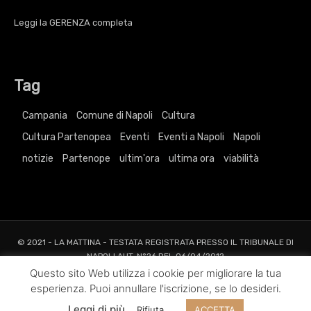
Leggi la
GERENZA
completa
Tag
Campania
Comune di Napoli
Cultura
Cultura Partenopea
Eventi
Eventi a Napoli
Napoli
notizie
Partenope
ultim'ora
ultima ora
viabilità
© 2021 - LA MATTINA - TESTATA REGISTRATA PRESSO IL TRIBUNALE DI
NAPOLI AUT. N°26 DEL 06/04/2012
ALL RIGHTS RESERVED TO AGRELLI&BASTA SRL |
Privacy
|
Cookie
|
Dati
Questo sito Web utilizza i cookie per migliorare la tua
Societari
esperienza. Puoi annullare l'iscrizione, se lo desideri.
Web Project and Design
Agrelli&Basta
Pubblicità
Grafica
Web
New
Leggi di più
Rifiuta
ACCETTA