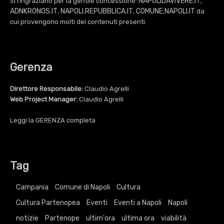
NAPOLIDAVIVERE.IT
Si ringraziano per la gentile concessione:
,
ADNKRONOS.IT
NAPOLI.REPUBBLICA.IT
COMUNE.NAPOLI.IT
,
,
da
cui provengono molti dei contenuti presenti.
Gerenza
Direttore Responsabile:
Claudio Agrelli
Web Project Manager:
Claudio Agrelli
Leggi la
GERENZA
completa
Tag
Campania
Comune di Napoli
Cultura
Cultura Partenopea
Eventi
Eventi a Napoli
Napoli
notizie
Partenope
ultim'ora
ultima ora
viabilità