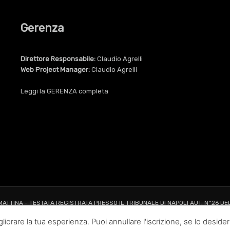
Gerenza
Direttore Responsabile:
Claudio Agrelli
Web Project Manager:
Claudio Agrelli
Leggi la
GERENZA
completa
 MATTINA - TESTATA REGISTRATA PRESSO IL TRIBUNALE DI NAPOLI AUT. N°26 DE
ALL RIGHTS RESERVED TO AGRELLI&BASTA SRL |
Privacy
|
Cookie
|
Dati Societa
liorare la tua esperienza. Puoi annullare l'iscrizione, se lo desider
Web Project and Design
Agrelli&Basta
Pubblicità
Grafica
Web
New Media