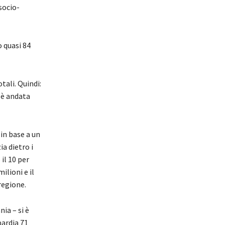
socio-
o quasi 84
tali. Quindi:
é è andata
in base a un
a dietro i
il 10 per
ilioni e il
regione.
ia – si è
bardia 71