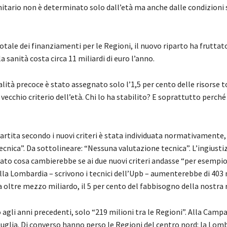
nitario non è determinato solo dall’età ma anche dalle condizioni 
 totale dei finanziamenti per le Regioni, il nuovo riparto ha fruttat
a sanità costa circa 11 miliardi di euro l’anno.
tà precoce è stato assegnato solo l’1,5 per cento delle risorse to
 vecchio criterio dell’età. Chi lo ha stabilito? E soprattutto perch
artita secondo i nuovi criteri è stata individuata normativamente, 
nica”. Da sottolineare: “Nessuna valutazione tecnica”. L’ingiustizi
lato cosa cambierebbe se ai due nuovi criteri andasse “per esempio 
ella Lombardia – scrivono i tecnici dell’Upb – aumenterebbe di 403 m
a oltre mezzo miliardo, il 5 per cento del fabbisogno della nostra 
gli anni precedenti, solo “219 milioni tra le Regioni”. Alla Campan
la Puglia. Di converso hanno perso le Regioni del centro nord: la Lom