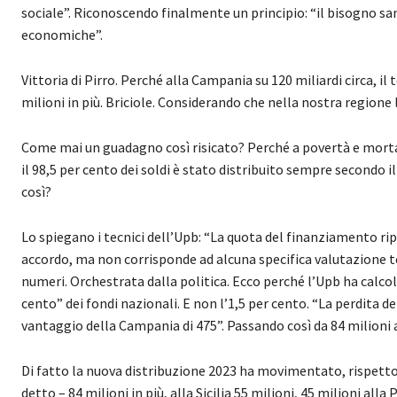
sociale”. Riconoscendo finalmente un principio: “il bisogno sa
economiche”.
Vittoria di Pirro. Perché alla Campania su 120 miliardi circa, il
milioni in più. Briciole. Considerando che nella nostra regione l
Come mai un guadagno così risicato? Perché a povertà e mortali
il 98,5 per cento dei soldi è stato distribuito sempre secondo il
così?
Lo spiegano i tecnici dell’Upb: “La quota del finanziamento rip
accordo, ma non corrisponde ad alcuna specifica valutazione tec
numeri. Orchestrata dalla politica. Ecco perché l’Upb ha calco
cento” dei fondi nazionali. E non l’1,5 per cento. “La perdita d
vantaggio della Campania di 475”. Passando così da 84 milioni 
Di fatto la nuova distribuzione 2023 ha movimentato, rispetto a
detto – 84 milioni in più, alla Sicilia 55 milioni, 45 milioni al