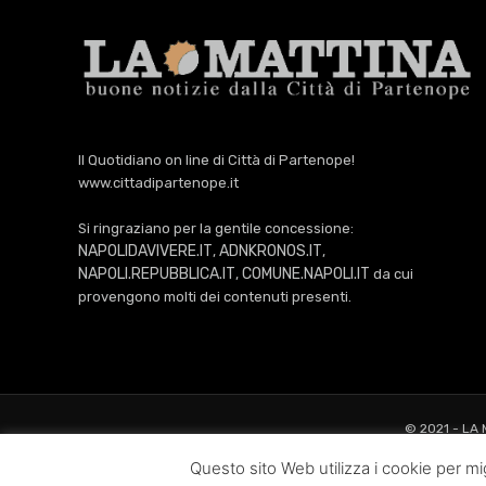
Il Quotidiano on line di Città di Partenope!
www.cittadipartenope.it
Si ringraziano per la gentile concessione:
NAPOLIDAVIVERE.IT
ADNKRONOS.IT
,
,
NAPOLI.REPUBBLICA.IT
COMUNE.NAPOLI.IT
,
da cui
provengono molti dei contenuti presenti.
© 2021 - LA
Questo sito Web utilizza i cookie per mig