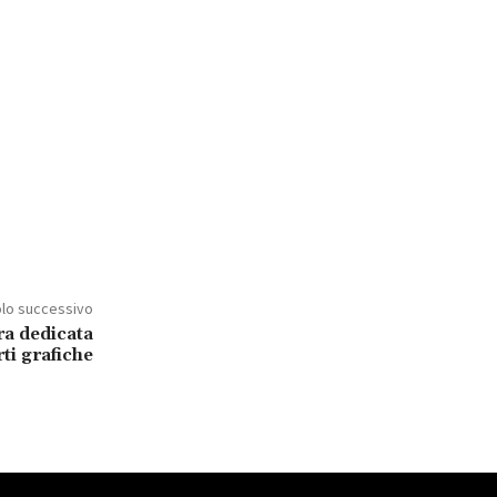
olo successivo
ra dedicata
rti grafiche