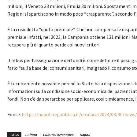
milioni, il Veneto 33 milioni, Emilia 30 milioni. Spostamenti mo
Regioni si spartiscono in modo poco “trasparente”, secondo l
È la cosiddetta “quota premiale”. Che non compensa le dispa
premiale infatti, nel 2023, la Campania ottiene 131 milioni. M
recupera più di quanto perde coi nuovi criteri.
Il rebus per l’assegnazione dei fondi è: come definire il peso gi
farlo “sulla base dei consumi sanitari, malgrado il consumo st
È tecnicamente possibile perché lo Stato ha a disposizione i da
informazioni sulla condizione socio-economica dei pazienti att
fondi. Non c’è da sperarci: se per applicare, cosi timidamente, i 
Fonte:
https://napoli.repubblica.it/cronaca/2024/03/30/new
TAGS
Cultura
Cultura Partenopea
Napoli