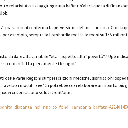
lto relativi. A cui si aggiunge una beffa: un’altra quota di finanzia
’Upb.
rità: ma semmai conferma la perversione del meccanismo. Con la q
a, per esempio, sempre la Lombardia mette le mani su 155 milioni:
usto da dare alla variabile “età” rispetto alla “povertà”? Upb indic
esso non rifletta pienamente i bisogni”.
ti dalle varie Regioni su “prescrizioni mediche, dismissioni ospeda
raverso i moduli Isee”. Si potrebbe cosi elaborare un riparto più g
nuovi criteri ci sono voluti trent’anni.
s/sanita_disparita_nel_riparto_fondi_campania_beffata-42240145