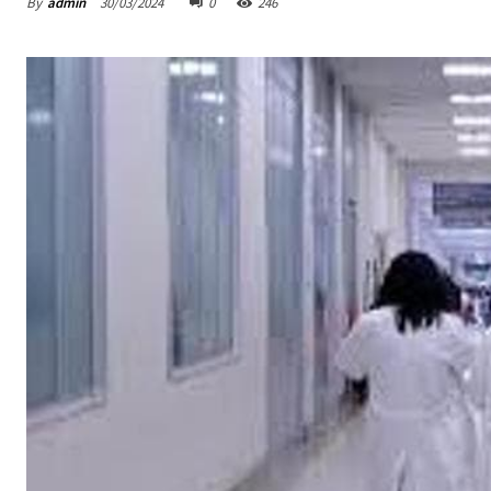
By
admin
30/03/2024
0
246