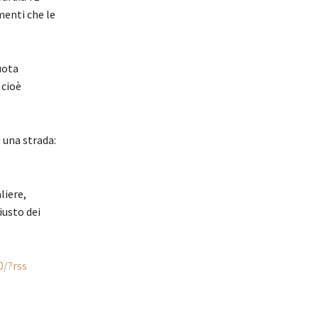
menti che le
uota
 cioè
a una strada:
liere,
iusto dei
0/?rss