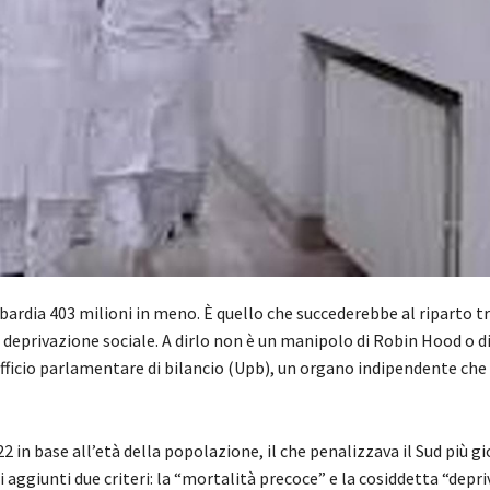
mbardia 403 milioni in meno. È quello che succederebbe al riparto tr
di deprivazione sociale. A dirlo non è un manipolo di Robin Hood o di
Ufficio parlamentare di bilancio (Upb), un organo indipendente che v
22 in base all’età della popolazione, il che penalizzava il Sud più g
 aggiunti due criteri: la “mortalità precoce” e la cosiddetta “depr