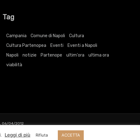
Tag
Campania
Comune di Napoli
Cultura
Cultura Partenopea
Eventi
Eventi a Napoli
Napoli
notizie
Partenope
ultim'ora
ultima ora
viabilità
L 06/04/2012
ri
i.
Leggi di più
Rifiuta
ACCETTA