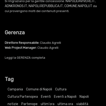
NAPOLIDAVIVERE.IT
Si ringraziano per la gentile concessione:
,
ADNKRONOS.IT
NAPOLI.REPUBBLICA.IT
COMUNE.NAPOLI.IT
,
,
da
cui provengono molti dei contenuti presenti.
Gerenza
Direttore Responsabile:
Claudio Agrelli
Web Project Manager:
Claudio Agrelli
Leggi la
GERENZA
completa
Tag
Campania
Comune di Napoli
Cultura
Cultura Partenopea
Eventi
Eventi a Napoli
Napoli
notizie
Partenope
ultim'ora
ultima ora
viabilità